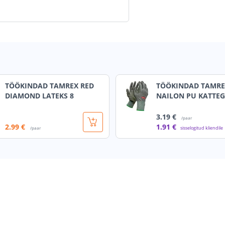
TÖÖKINDAD TAMREX RED
TÖÖKINDAD TAMRE
DIAMOND LATEKS 8
NAILON PU KATTEG
3
.19 €
/paar
2
.99 €
1
.91 €
sisselogitud kliendile
/paar