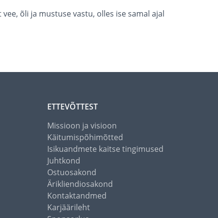
, õli ja mustuse vastu, olles ise samal ajal
ETTEVÕTTEST
Missioon ja visioon
Käitumispõhimõtted
Isikuandmete kaitse tingimused
Juhtkond
Ostuosakond
Ärikliendiosakond
Kontaktandmed
Karjäärileht