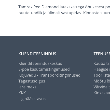
Tamrex Red Diamond latekskattega õhukesest polüa
puutetundlik ja ülimalt vastupidav. Kinnaste suur
KLIENDITEENINDUS
TEENUS
Klienditeeninduskeskus
Kauba tr
E-poe kasutamistingimused
Haagise 
Kojuvedu - Transporditingimused
Tööriist
Tagastusõigus
Mõõtu l
Järelmaks
Värvide 
KKK
Kinkekaa
Ligipääsetavus