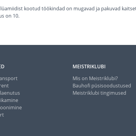
miidist kootud töökindad on mugavad ja pakuvad kaitset vee
us on 10.
ED
MEISTRIKLUBI
ansport
Mis on Meistriklubi?
rent
Bauhofi püsisoodustused
alaenutus
Meistriklubi tingimused
õikamine
toonimine
rt