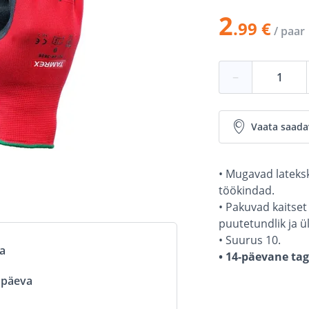
2
.99 €
/ paar
−
Vaata saada
• Mugavad lateks
töökindad.
• Pakuvad kaitset 
puutetundlik ja ü
• Suurus 10.
va
• 14-päevane ta
ööpäeva