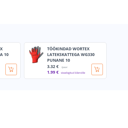
X
TÖÖKINDAD WORTEX
A 10
LATEKSKATTEGA WG330
PUNANE 10
3
.32 €
/paar
1
.99 €
sisselogitud kliendile