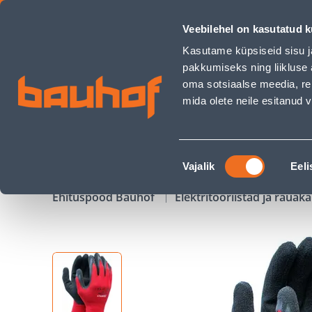
TÖÖKINDAD TAMREX RED DIAMOND LATEKS 10 - Bauhof has
Veebilehel on kasutatud k
Kauplused
Äriklienditeenindus
Klienditeeni
Kasutame küpsiseid sisu j
pakkumiseks ning liikluse 
oma sotsiaalse meedia, re
mida olete neile esitanud
TOOTED
KAMPAANIAD
Nõusoleku
Vajalik
Eeli
valik
Ehituspood Bauhof
Elektritööriistad ja raua