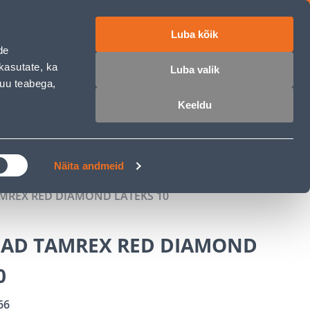
Luba kõik
ET
RU
EN
de
kasutate, ka
Luba valik
muu teabega,
 sisse
Ostunimekiri
Ostukorv
Keeldu
ÄRELMAKS
MEISTRIKLUBI
BLOGI
Näita andmeid
MREX RED DIAMOND LATEKS 10
AD TAMREX RED DIAMOND
0
66