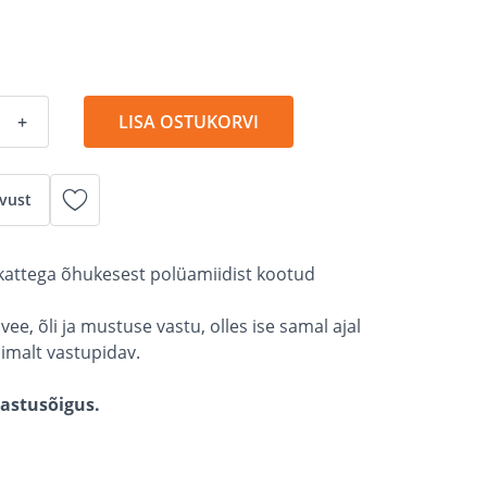
+
LISA OSTUKORVI
vust
kattega õhukesest polüamiidist kootud
vee, õli ja mustuse vastu, olles ise samal ajal
limalt vastupidav.
gastusõigus.