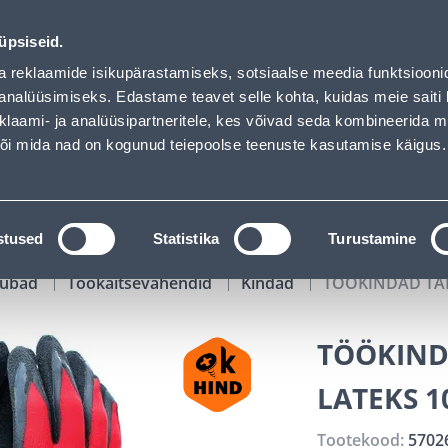
 loaded
01
08
30
27
Tuhanded tooted -40% (al 10€)
P
T
MIN
S
üpsiseid.
ndus
Teenused
Karjäärileht
a reklaamide isikupärastamiseks, sotsiaalse meedia funktsiooni
analüüsimiseks. Edastame teavet selle kohta, kuidas meie saiti 
klaami- ja analüüsipartneritele, kes võivad seda kombineerida 
OTSI
Logi
 või mida nad on kogunud teiepoolse teenuste kasutamise käigus.
KATALOOGID
TÖÖRIISTALAENUTUS
J
stused
Statistika
Turustamine
kaubad
Töökaitsevahendid
Kindad
TÖÖKINDAD TA
TÖÖKIND
LATEKS 1
Tootekood:
5702