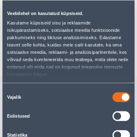
pakkuda!
Teie ostlemisrõõm ei pea aga siin lõppema - oma
Veebilehel on kasutatud küpsiseid.
uurimistööd saate jätkata, naastes
avalehele
või
Kasutame küpsiseid sisu ja reklaamide
kasutades meie võimsat otsingufunktsiooni, et leida
veelgi meelepärasemad valikuid. Head ostlemist!
isikupärastamiseks, sotsiaalse meedia funktsioonide
pakkumiseks ning liikluse analüüsimiseks. Edastame
teavet selle kohta, kuidas meie saiti kasutate, ka oma
sotsiaalse meedia, reklaami- ja analüüsipartneritele, kes
Tarne pole võimalik
võivad seda kombineerida muu teabega, mida olete neile
esitanud või mida nad on kogunud teiepoolse teenuste
kasutamise käigus.
Sarnased tooted
Nõusoleku
MÖÖBLIRATAS 70MM
MÖÖBLIR
Vajalik
valik
HALL POLÜURETAAN
50MM HA
14063 ~70KG
POLÜURE
~70KG
Eelistused
15
.06 €
17
.32 €
/tk
/t
9
.04 €
10
.39 €
sisselogitud kliendile
sisselogitud kl
Statistika