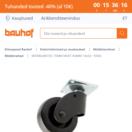
MÖÖBLIRATAS 75MM MUST KUMM 13632 ~55KG - Bauhof ha
00
15
36
15
Tuhanded tooted -40% (al 10€)
P
T
MIN
S
Kauplused
Äriklienditeenindus
ET
Ehituspood Bauhof
Elektritööriistad ja rauakaubad
Mööblitarvikud
Mööblirattad
MÖÖBLIRATAS 75MM MUST KUMM 13632 ~55KG