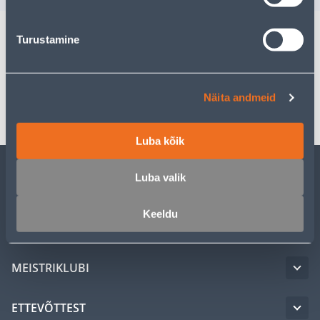
Turustamine
Spetsifikatsioon
Transport
Näita andmeid
Luba kõik
Luba valik
KLIENDITEENINDUS
Keeldu
TEENUSED
MEISTRIKLUBI
ETTEVÕTTEST