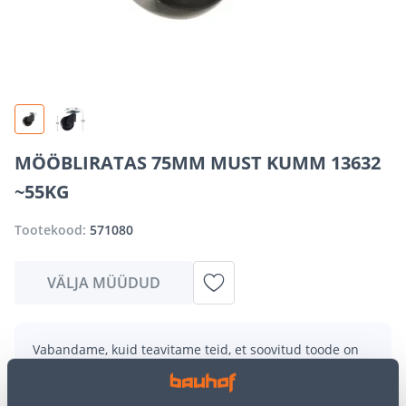
MÖÖBLIRATAS 75MM MUST KUMM 13632
~55KG
Tootekood:
571080
VÄLJA MÜÜDUD
Vabandame, kuid teavitame teid, et soovitud toode on
hetkel suure nõudluse tõttu ajutiselt otsas. Siiski
pakume suurepäraseid alternatiive samast
tootekategooriast
, mis võivad teile sama palju rõõmu