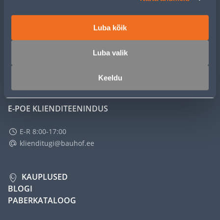
TEENUSED
Luba kõik
MEISTRIKLUBI
Luba valik
ETTEVÕTTEST
Keeldu
E-POE KLIENDITEENINDUS
E-R 8:00-17:00
klienditugi@bauhof.ee
KAUPLUSED
BLOGI
PABERKATALOOG