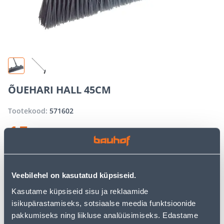
ÕUEHARI HALL 45CM
Tootekood:
571602
15
.99 €
/ tk
−
+
LISA OSTUKORVI
Veebilehel on kasutatud küpsiseid.
Kasutame küpsiseid sisu ja reklaamide
isikupärastamiseks, sotsiaalse meedia funktsioonide
pakkumiseks ning liikluse analüüsimiseks. Edastame
Vaata saadavust