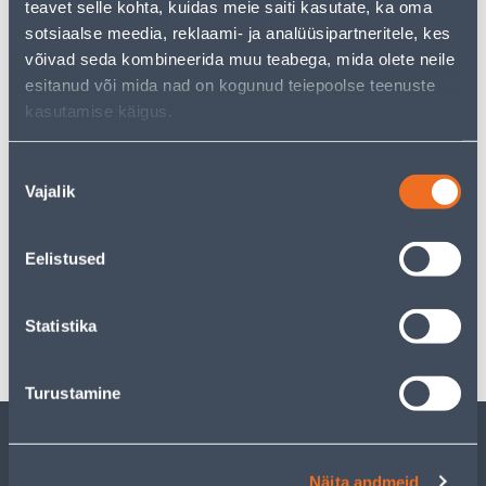
teavet selle kohta, kuidas meie saiti kasutate, ka oma
sotsiaalse meedia, reklaami- ja analüüsipartneritele, kes
võivad seda kombineerida muu teabega, mida olete neile
Eeldatav kojuvedu 4,19 € al. 2-5 tööpäeva
esitanud või mida nad on kogunud teiepoolse teenuste
kasutamise käigus.
Tarne pakiautomaati al. 2,29 € al. 2-5 tööpäeva
Poest kätte, alates 09.08.2026
Nõusoleku
Vajalik
valik
Eelistused
Spetsifikatsioon
Statistika
Transport
Turustamine
KLIENDITEENINDUS
Näita andmeid