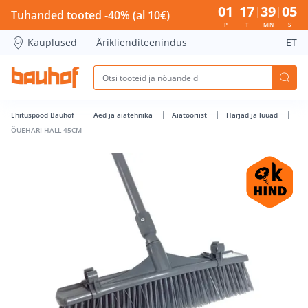
ÕUEHARI HALL 45CM - Bauhof has loaded
01
17
39
04
Tuhanded tooted -40% (al 10€)
P
T
MIN
S
Kauplused
Äriklienditeenindus
ET
Ehituspood Bauhof
Aed ja aiatehnika
Aiatööriist
Harjad ja luuad
ÕUEHARI HALL 45CM