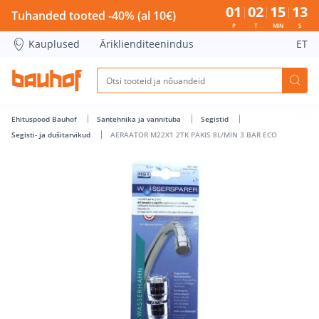
AERAATOR M22X1 2TK PAKIS 8L/MIN 3 BAR ECO - Bauhof has
01
02
15
12
Tuhanded tooted -40% (al 10€)
P
T
MIN
S
Kauplused
Äriklienditeenindus
ET
Ehituspood Bauhof
Santehnika ja vannituba
Segistid
Segisti- ja dušitarvikud
AERAATOR M22X1 2TK PAKIS 8L/MIN 3 BAR ECO