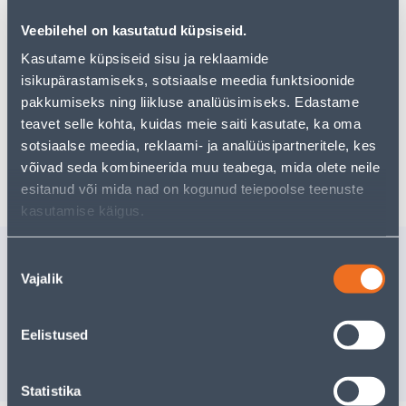
pakkuda!
Veebilehel on kasutatud küpsiseid.
Teie ostlemisrõõm ei pea aga siin lõppema - oma
uurimistööd saate jätkata, naastes
avalehele
või
Kasutame küpsiseid sisu ja reklaamide
kasutades meie võimsat otsingufunktsiooni, et leida
isikupärastamiseks, sotsiaalse meedia funktsioonide
veelgi meelepärasemad valikuid. Head ostlemist!
pakkumiseks ning liikluse analüüsimiseks. Edastame
teavet selle kohta, kuidas meie saiti kasutate, ka oma
sotsiaalse meedia, reklaami- ja analüüsipartneritele, kes
Tarne pole võimalik
võivad seda kombineerida muu teabega, mida olete neile
esitanud või mida nad on kogunud teiepoolse teenuste
kasutamise käigus.
Sarnased tooted
Nõusoleku
Vajalik
valik
AERAATOR BUBBLE-
AERAATO
STREAM M22 8,3L/MIN
STREAM 
Eelistused
3
.46 €
3
.32 €
/tk
/tk
2
.08 €
1
.99 €
sisselogitud kliendile
sisselogitud kl
Statistika