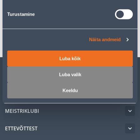
Turustamine
Spetsifikatsioon
Transport
Näita andmeid
Luba kõik
Luba valik
KLIENDITEENINDUS
Keeldu
TEENUSED
MEISTRIKLUBI
ETTEVÕTTEST