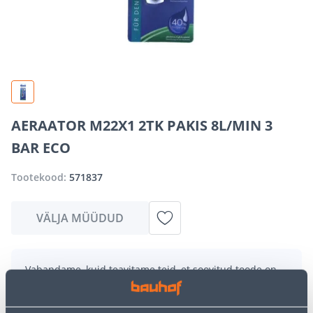
AERAATOR M22X1 2TK PAKIS 8L/MIN 3
BAR ECO
Tootekood:
571837
VÄLJA MÜÜDUD
Vabandame, kuid teavitame teid, et soovitud toode on
hetkel suure nõudluse tõttu ajutiselt otsas. Siiski
pakume suurepäraseid alternatiive samast
tootekategooriast
, mis võivad teile sama palju rõõmu