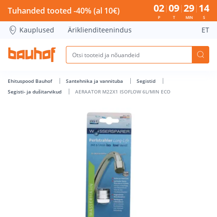
AERAATOR M22X1 ISOFLOW 6L/MIN ECO - Bauhof has loade
02
09
29
13
Tuhanded tooted -40% (al 10€)
P
T
MIN
S
Kauplused
Äriklienditeenindus
ET
Ehituspood Bauhof
Santehnika ja vannituba
Segistid
Segisti- ja dušitarvikud
AERAATOR M22X1 ISOFLOW 6L/MIN ECO