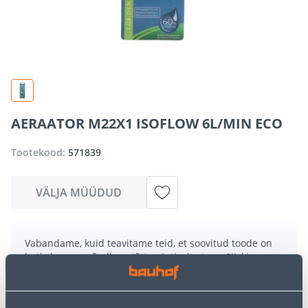
AERAATOR M22X1 ISOFLOW 6L/MIN ECO
Tootekood:
571839
VÄLJA MÜÜDUD
Vabandame, kuid teavitame teid, et soovitud toode on
hetkel suure nõudluse tõttu ajutiselt otsas. Siiski
pakume suurepäraseid alternatiive samast
tootekategooriast
, mis võivad teile sama palju rõõmu
pakkuda!