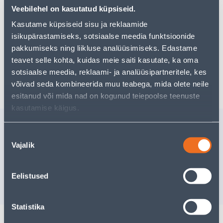
Teie ostlemisrõõm ei pea aga siin lõppema - oma
Veebilehel on kasutatud küpsiseid.
uurimistööd saate jätkata, naastes
avalehele
või
kasutades meie võimsat otsingufunktsiooni, et leida
Kasutame küpsiseid sisu ja reklaamide
veelgi meelepärasemad valikuid. Head ostlemist!
isikupärastamiseks, sotsiaalse meedia funktsioonide
pakkumiseks ning liikluse analüüsimiseks. Edastame
teavet selle kohta, kuidas meie saiti kasutate, ka oma
sotsiaalse meedia, reklaami- ja analüüsipartneritele, kes
Tarne pole võimalik
võivad seda kombineerida muu teabega, mida olete neile
esitanud või mida nad on kogunud teiepoolse teenuste
kasutamise käigus.
Sarnased tooted
Nõusoleku
AERAATOR ECOBOOSTER
KÖÖGISEG
Vajalik
valik
M22 5L/MIN
AERAATO
M22/M24
29
.32 €
20
.79 €
/tk
/t
Eelistused
17
.59 €
12
.47 €
sisselogitud kliendile
sisselogitud kl
Statistika