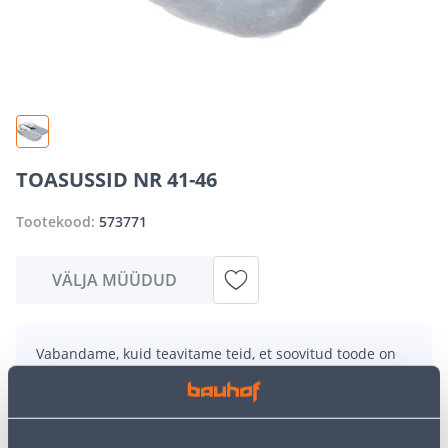
TOASUSSID NR 41-46
Tootekood:
573771
VÄLJA MÜÜDUD
Vabandame, kuid teavitame teid, et soovitud toode on
hetkel suure nõudluse tõttu ajutiselt otsas. Siiski
pakume suurepäraseid alternatiive samast
tootekategooriast
, mis võivad teile sama palju rõõmu
pakkuda!