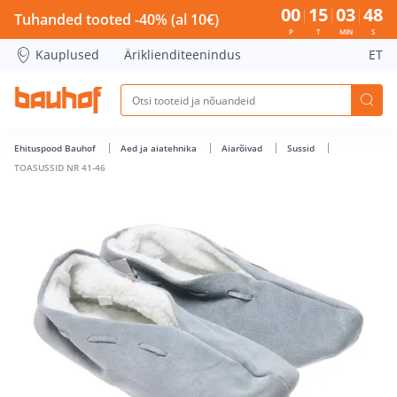
TOASUSSID NR 41-46 - Bauhof has loaded
00
15
03
47
Tuhanded tooted -40% (al 10€)
P
T
MIN
S
Kauplused
Äriklienditeenindus
ET
Ehituspood Bauhof
Aed ja aiatehnika
Aiarõivad
Sussid
TOASUSSID NR 41-46