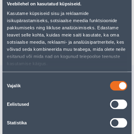
Teie ostlemisrõõm ei pea aga siin lõppema - oma
Veebilehel on kasutatud küpsiseid.
uurimistööd saate jätkata, naastes
avalehele
või
Kasutame küpsiseid sisu ja reklaamide
kasutades meie võimsat otsingufunktsiooni, et leida
veelgi meelepärasemad valikuid. Head ostlemist!
isikupärastamiseks, sotsiaalse meedia funktsioonide
pakkumiseks ning liikluse analüüsimiseks. Edastame
teavet selle kohta, kuidas meie saiti kasutate, ka oma
sotsiaalse meedia, reklaami- ja analüüsipartneritele, kes
Tarne pole võimalik
võivad seda kombineerida muu teabega, mida olete neile
esitanud või mida nad on kogunud teiepoolse teenuste
kasutamise käigus.
Sarnased tooted
Nõusoleku
TÄNAVAHARI PUNANE
TÄNAVAH
Vajalik
valik
40CM TUGEV
40CM
Tarne pole v
Eelistused
VÄ
7
.00 €
/tk
Statistika