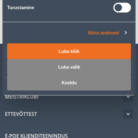
Spetsifikatsioon
Turustamine
Transport
Näita andmeid
Luba kõik
KLIENDITEENINDUS
Luba valik
TEENUSED
Keeldu
MEISTRIKLUBI
ETTEVÕTTEST
E-POE KLIENDITEENINDUS