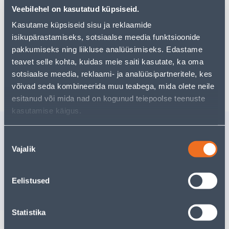
Teie ostlemisrõõm ei pea aga siin lõppema - oma
Veebilehel on kasutatud küpsiseid.
uurimistööd saate jätkata, naastes
avalehele
või
kasutades meie võimsat otsingufunktsiooni, et leida
Kasutame küpsiseid sisu ja reklaamide
veelgi meelepärasemad valikuid. Head ostlemist!
isikupärastamiseks, sotsiaalse meedia funktsioonide
pakkumiseks ning liikluse analüüsimiseks. Edastame
teavet selle kohta, kuidas meie saiti kasutate, ka oma
sotsiaalse meedia, reklaami- ja analüüsipartneritele, kes
Tarne pole võimalik
võivad seda kombineerida muu teabega, mida olete neile
esitanud või mida nad on kogunud teiepoolse teenuste
kasutamise käigus.
Sarnased tooted
Nõusoleku
TORUNAEL 8X90 ZN 10TK
MONTAAŽ
Vajalik
valik
PAKIS
AUGUGA 
10
.26 €
3
.99 €
/pakk
/pa
Eelistused
6
.16 €
2
.39 €
sisselogitud kliendile
sisselogitud kl
Statistika