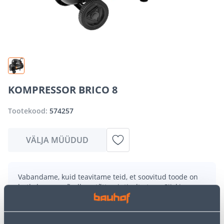
KOMPRESSOR BRICO 8
Tootekood:
574257
VÄLJA MÜÜDUD
Vabandame, kuid teavitame teid, et soovitud toode on
hetkel suure nõudluse tõttu ajutiselt otsas. Siiski
pakume suurepäraseid alternatiive samast
tootekategooriast
, mis võivad teile sama palju rõõmu
pakkuda!