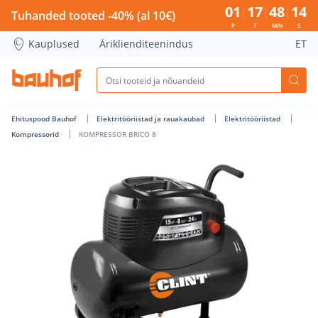
KOMPRESSOR BRICO 8 - Bauhof has loaded
01
17
48
14
Tuhanded tooted -40% (al 10€)
P
T
MIN
S
Kauplused
Äriklienditeenindus
ET
Ehituspood Bauhof
Elektritööriistad ja rauakaubad
Elektritööriistad
Kompressorid
KOMPRESSOR BRICO 8