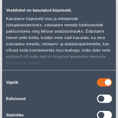
pakkuda!
Teie ostlemisrõõm ei pea aga siin lõppema - oma
Veebilehel on kasutatud küpsiseid.
uurimistööd saate jätkata, naastes
avalehele
või
Kasutame küpsiseid sisu ja reklaamide
kasutades meie võimsat otsingufunktsiooni, et leida
isikupärastamiseks, sotsiaalse meedia funktsioonide
veelgi meelepärasemad valikuid. Head ostlemist!
pakkumiseks ning liikluse analüüsimiseks. Edastame
teavet selle kohta, kuidas meie saiti kasutate, ka oma
sotsiaalse meedia, reklaami- ja analüüsipartneritele, kes
Tarne pole võimalik
võivad seda kombineerida muu teabega, mida olete neile
esitanud või mida nad on kogunud teiepoolse teenuste
kasutamise käigus.
Sarnased tooted
Nõusoleku
PUITLIIST JMG SÕRMJÄTK
KARDINA
Vajalik
valik
30X30X2400
BERGAMO
LEPP
Eelistused
Tarne pole v
VÄ
5
.69 €
/tk
Statistika