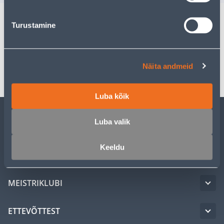
Turustamine
Spetsifikatsioon
Transport
Näita andmeid
Luba kõik
Luba valik
KLIENDITEENINDUS
Keeldu
TEENUSED
MEISTRIKLUBI
ETTEVÕTTEST