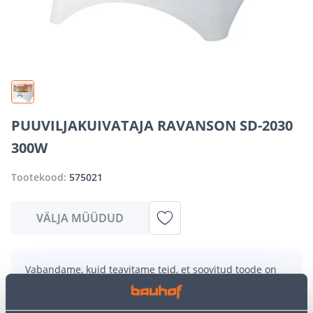
PUUVILJAKUIVATAJA RAVANSON SD-2030
300W
Tootekood:
575021
VÄLJA MÜÜDUD
Vabandame, kuid teavitame teid, et soovitud toode on
hetkel suure nõudluse tõttu ajutiselt otsas. Siiski
pakume suurepäraseid alternatiive samast
tootekategooriast
, mis võivad teile sama palju rõõmu