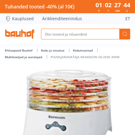
PUUVILJAKUIVATAJA RAVANSON SD-2030 300W - Bauhof has
01
02
27
43
Tuhanded tooted -40% (al 10€)
P
T
MIN
S
Kauplused
Äriklienditeenindus
ET
Ehituspood Bauhof
Kodu ja sisustus
Kodumasinad
Multikeetjad ja aurutajad
PUUVILJAKUIVATAJA RAVANSON SD-2030 300W