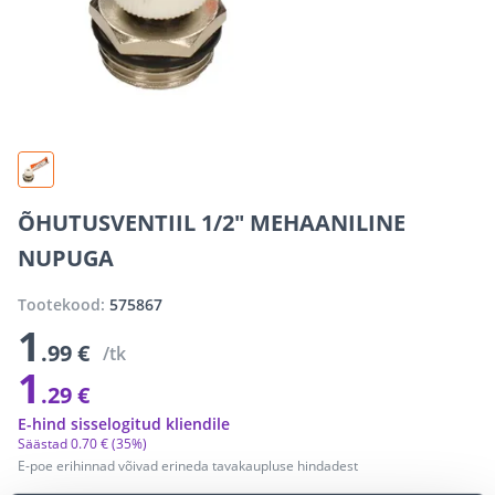
ÕHUTUSVENTIIL 1/2" MEHAANILINE
NUPUGA
Tootekood:
575867
1
.99 €
/tk
1
.29 €
E-hind sisselogitud kliendile
Säästad
0
.
70 €
(35%)
E-poe erihinnad võivad erineda tavakaupluse hindadest