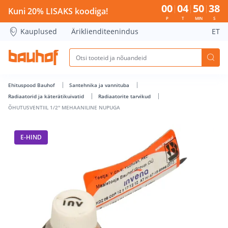
ÕHUTUSVENTIIL 1/2&quot; MEHAANILINE NUPUGA - Bauhof
00
04
50
37
Kuni 20% LISAKS koodiga!
P
T
MIN
S
Kauplused
Äriklienditeenindus
ET
Ehituspood Bauhof
Santehnika ja vannituba
Radiaatorid ja käterätikuivatid
Radiaatorite tarvikud
ÕHUTUSVENTIIL 1/2" MEHAANILINE NUPUGA
E-HIND