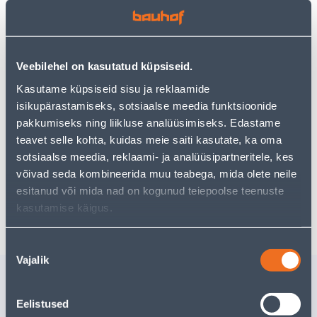
−
+
LISA OSTUKORVI
Veebilehel on kasutatud küpsiseid.
Kasutame küpsiseid sisu ja reklaamide
Vaata saadavust
isikupärastamiseks, sotsiaalse meedia funktsioonide
pakkumiseks ning liikluse analüüsimiseks. Edastame
teavet selle kohta, kuidas meie saiti kasutate, ka oma
Eeldatav kojuvedu 3,69 € al. 2-5 tööpäeva
sotsiaalse meedia, reklaami- ja analüüsipartneritele, kes
võivad seda kombineerida muu teabega, mida olete neile
Tarne pakiautomaati al. 2,29 € al. 2-5 tööpäeva
esitanud või mida nad on kogunud teiepoolse teenuste
Poest kätte, alates 06.08.2026
kasutamise käigus.
Nõusoleku
Vajalik
valik
Sarnased tooted
ÕHUTUSVENTIIL 1"
VENTIIL
Eelistused
AUTOMAATNE VASAK
INVENA 