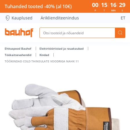
TÖÖKINDAD COLD THINSULATE VOODRIGA NAHK 11 - Bauho
00
15
16
28
Tuhanded tooted -40% (al 10€)
P
T
MIN
S
Kauplused
Äriklienditeenindus
ET
Ehituspood Bauhof
Elektritööriistad ja rauakaubad
Töökaitsevahendid
Kindad
TÖÖKINDAD COLD THINSULATE VOODRIGA NAHK 11