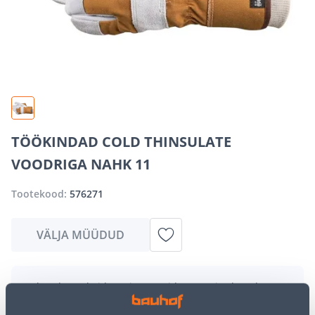
TÖÖKINDAD COLD THINSULATE
VOODRIGA NAHK 11
Tootekood:
576271
VÄLJA MÜÜDUD
Vabandame, kuid teavitame teid, et soovitud toode on
hetkel suure nõudluse tõttu ajutiselt otsas. Siiski
pakume suurepäraseid alternatiive samast