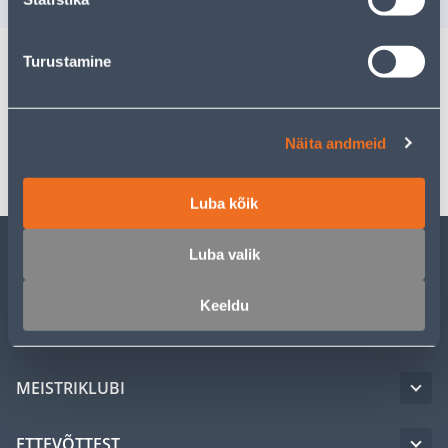
Turustamine
Spetsifikatsioon
Näita andmeid
Transport
Luba kõik
Luba valik
KLIENDITEENINDUS
Keeldu
TEENUSED
MEISTRIKLUBI
ETTEVÕTTEST