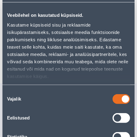
tootekategooriast
, mis võivad teile sama palju rõõmu
pakkuda!
Veebilehel on kasutatud küpsiseid.
Teie ostlemisrõõm ei pea aga siin lõppema - oma
uurimistööd saate jätkata, naastes
avalehele
või
Kasutame küpsiseid sisu ja reklaamide
kasutades meie võimsat otsingufunktsiooni, et leida
isikupärastamiseks, sotsiaalse meedia funktsioonide
veelgi meelepärasemad valikuid. Head ostlemist!
pakkumiseks ning liikluse analüüsimiseks. Edastame
teavet selle kohta, kuidas meie saiti kasutate, ka oma
sotsiaalse meedia, reklaami- ja analüüsipartneritele, kes
Tarne pole võimalik
võivad seda kombineerida muu teabega, mida olete neile
esitanud või mida nad on kogunud teiepoolse teenuste
kasutamise käigus.
Sarnased tooted
Nõusoleku
Vajalik
valik
TÖÖRIISTAVÖÖ 11
TÖÖKIN
TASKUT
LATEKSK
/11
Eelistused
Tarne pole v
37
.99 €
/tk
22
.79 €
VÄ
sisselogitud kliendile
Statistika