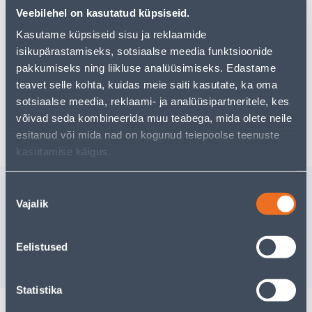
pakkuda!
Veebilehel on kasutatud küpsiseid.
Teie ostlemisrõõm ei pea aga siin lõppema - oma
uurimistööd saate jätkata, naastes
avalehele
või
Kasutame küpsiseid sisu ja reklaamide
kasutades meie võimsat otsingufunktsiooni, et leida
isikupärastamiseks, sotsiaalse meedia funktsioonide
veelgi meelepärasemad valikuid. Head ostlemist!
pakkumiseks ning liikluse analüüsimiseks. Edastame
teavet selle kohta, kuidas meie saiti kasutate, ka oma
sotsiaalse meedia, reklaami- ja analüüsipartneritele, kes
Tarne pole võimalik
võivad seda kombineerida muu teabega, mida olete neile
esitanud või mida nad on kogunud teiepoolse teenuste
kasutamise käigus.
Sarnased tooted
Nõusoleku
Vajalik
valik
DUŠILIFT HIUMA 65CM
DUŠILIF
DUŠIKOMPLEKTIGA
DUŠIKOM
29
.99 €
18
.92 €
/tk
/t
Eelistused
17
.99 €
11
.35 €
sisselogitud kliendile
sisselogitud kl
Statistika