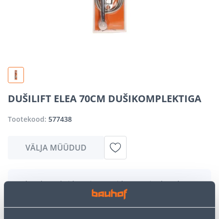
DUŠILIFT ELEA 70CM DUŠIKOMPLEKTIGA
Tootekood:
577438
VÄLJA MÜÜDUD
Vabandame, kuid teavitame teid, et soovitud toode on
hetkel suure nõudluse tõttu ajutiselt otsas. Siiski
pakume suurepäraseid alternatiive samast
tootekategooriast
, mis võivad teile sama palju rõõmu