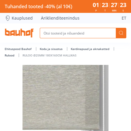
RULOO Ø25MM 180X160CM HALLIKAS - Bauhof has loaded
01
23
27
22
Tuhanded tooted -40% (al 10€)
P
T
MIN
S
Kauplused
Äriklienditeenindus
ET
Ehituspood Bauhof
Kodu ja sisustus
Kardinapuud ja aknakatted
Rulood
RULOO Ø25MM 180X160CM HALLIKAS