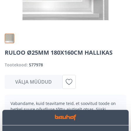
RULOO Ø25MM 180X160CM HALLIKAS
Tootekood:
577978
VÄLJA MÜÜDUD
Vabandame, kuid teavitame teid, et soovitud toode on
hetkel suure nõudluse tõttu ajutiselt otsas. Siiski
pakume suurepäraseid alternatiive samast
tootekategooriast
, mis võivad teile sama palju rõõmu
pakkuda!