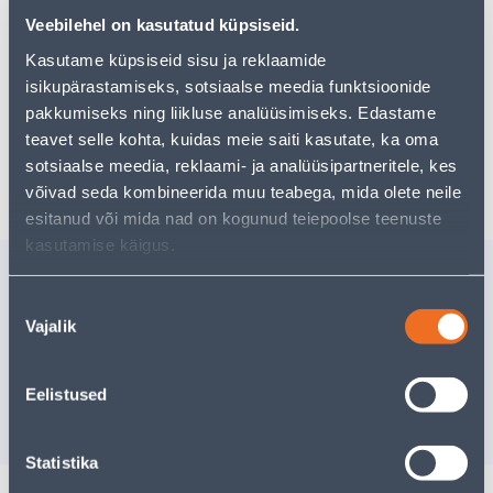
Teie ostlemisrõõm ei pea aga siin lõppema - oma
Veebilehel on kasutatud küpsiseid.
uurimistööd saate jätkata, naastes
avalehele
või
kasutades meie võimsat otsingufunktsiooni, et leida
Kasutame küpsiseid sisu ja reklaamide
veelgi meelepärasemad valikuid. Head ostlemist!
isikupärastamiseks, sotsiaalse meedia funktsioonide
pakkumiseks ning liikluse analüüsimiseks. Edastame
teavet selle kohta, kuidas meie saiti kasutate, ka oma
Tarne pole võimalik
sotsiaalse meedia, reklaami- ja analüüsipartneritele, kes
võivad seda kombineerida muu teabega, mida olete neile
esitanud või mida nad on kogunud teiepoolse teenuste
kasutamise käigus.
Sarnased tooted
Nõusoleku
RULOO Ø25MM
RULOO 
Vajalik
180X175CM BEEZ
220X175
valik
Tarne pole võimalik
Tarne pole v
Eelistused
VÄLJA MÜÜDUD
VÄ
Statistika