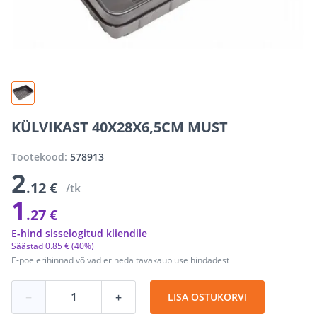
KÜLVIKAST 40X28X6,5CM MUST
Tootekood:
578913
2
.12 €
/tk
1
.27 €
E-hind sisselogitud kliendile
Säästad
0
.
85 €
(40%)
E-poe erihinnad võivad erineda tavakaupluse hindadest
−
+
LISA OSTUKORVI