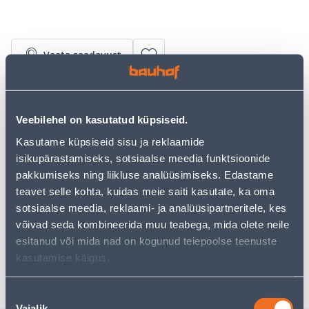
Vaata saadavust
• Vastupidavast plastikust külvikast, mille mõõtmed on
28 x 40 cm, kõrgus 6,5 cm.
Veebilehel on kasutatud küpsiseid.
• Kombineerida turbatablettide, turbapottidega või
Kasutame küpsiseid sisu ja reklaamide
lisada substraati ning külvata seemned.
isikupärastamiseks, sotsiaalse meedia funktsioonide
• 14-päevane tagastusõigus.
pakkumiseks ning liikluse analüüsimiseks. Edastame
teavet selle kohta, kuidas meie saiti kasutate, ka oma
Eeldatav kojuvedu 3,69 € al. 2-5 tööpäeva
sotsiaalse meedia, reklaami- ja analüüsipartneritele, kes
võivad seda kombineerida muu teabega, mida olete neile
Tarne pakiautomaati al. 2,29 € al. 2-5 tööpäeva
esitanud või mida nad on kogunud teiepoolse teenuste
kasutamise käigus.
Poest kätte, alates 08.08.2026
Nõusoleku
Vajalik