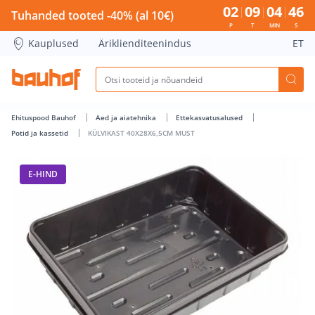
KÜLVIKAST 40X28X6,5CM MUST - Bauhof has loaded
02
09
04
45
Tuhanded tooted -40% (al 10€)
P
T
MIN
S
Kauplused
Äriklienditeenindus
ET
Ehituspood Bauhof
Aed ja aiatehnika
Ettekasvatusalused
Potid ja kassetid
KÜLVIKAST 40X28X6,5CM MUST
E-HIND