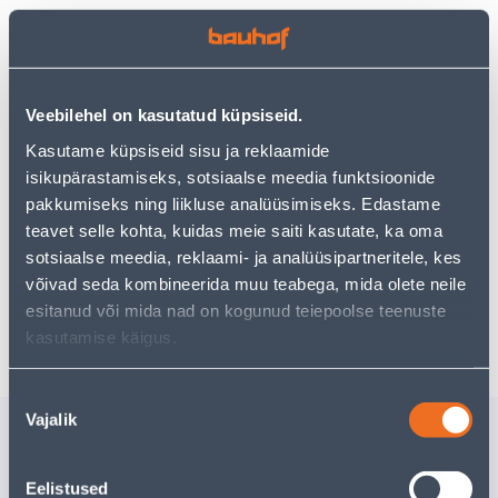
Vaata saadavust
• Paigalduskomplekt, mis sisaldab vildist servaga
Veebilehel on kasutatud küpsiseid.
kraabitsat ja nuga.
Kasutame küpsiseid sisu ja reklaamide
• 14-päevane tagastusõigus.
isikupärastamiseks, sotsiaalse meedia funktsioonide
pakkumiseks ning liikluse analüüsimiseks. Edastame
Eeldatav kojuvedu 3,69 € al. 2-5 tööpäeva
teavet selle kohta, kuidas meie saiti kasutate, ka oma
sotsiaalse meedia, reklaami- ja analüüsipartneritele, kes
Tarne pakiautomaati al. 2,29 € al. 2-5 tööpäeva
võivad seda kombineerida muu teabega, mida olete neile
esitanud või mida nad on kogunud teiepoolse teenuste
Poest kätte, alates 09.08.2026
kasutamise käigus.
Nõusoleku
Vajalik
valik
Sarnased tooted
KLEEBIS D-C-FIX 0,45X2M
KLEEBIS 
346-0664
346-0161
Eelistused