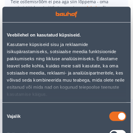
Teie ostlemisrõõm ei pea aga siin lõppema - oma
uurimistööd saate jätkata, naastes
avalehele
või
kasutades meie võimsat otsingufunktsiooni, et leida
veelgi meelepärasemad valikuid. Head ostlemist!
Veebilehel on kasutatud küpsiseid.
• Universaalne külvikast mõõtmetega 28 x 28 x 6 cm.
Kasutame küpsiseid sisu ja reklaamide
• Kasutamiseks koos kaane, turbatablettide või
isikupärastamiseks, sotsiaalse meedia funktsioonide
turbapottidega.
pakkumiseks ning liikluse analüüsimiseks. Edastame
• 14-päevane tagastusõigus.
teavet selle kohta, kuidas meie saiti kasutate, ka oma
sotsiaalse meedia, reklaami- ja analüüsipartneritele, kes
Tarne pole võimalik
võivad seda kombineerida muu teabega, mida olete neile
esitanud või mida nad on kogunud teiepoolse teenuste
kasutamise käigus.
Sarnased tooted
Nõusoleku
Vajalik
valik
VÄLIS ÜMBRISPOTT LIND
ÜMBRISP
25X33X22,5CM
TUSCA M
28,5X31