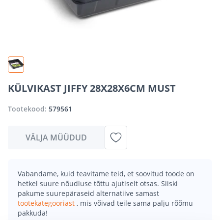
KÜLVIKAST JIFFY 28X28X6CM MUST
Tootekood:
579561
VÄLJA MÜÜDUD
Vabandame, kuid teavitame teid, et soovitud toode on
hetkel suure nõudluse tõttu ajutiselt otsas. Siiski
pakume suurepäraseid alternatiive samast
tootekategooriast
, mis võivad teile sama palju rõõmu
pakkuda!