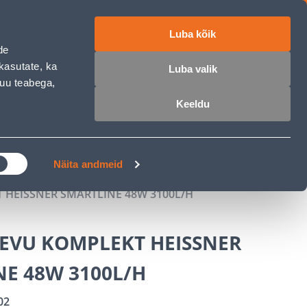
Luba kõik
ET
RU
EN
de
kasutate, ka
Luba valik
muu teabega,
 sisse
Ostunimekiri
Ostukorv
Keeldu
ÄRELMAKS
MEISTRIKLUBI
BLOGI
Näita andmeid
HEISSNER SMARTLINE 48W 3100L/H
EVU KOMPLEKT HEISSNER
NE 48W 3100L/H
02