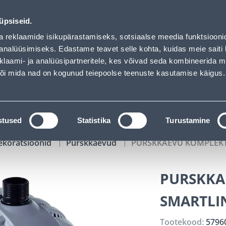
- Bauhof has loaded
00
21
01
51
Kuni 20% LISAKS koodiga!
P
T
MIN
S
üpsiseid.
ndus
Teenused
Karjäärileht
a reklaamide isikupärastamiseks, sotsiaalse meedia funktsiooni
analüüsimiseks. Edastame teavet selle kohta, kuidas meie saiti 
klaami- ja analüüsipartneritele, kes võivad seda kombineerida 
OTSI
Logi
 või mida nad on kogunud teiepoolse teenuste kasutamise käigus.
KATALOOGID
TÖÖRIISTALAENUTUS
J
stused
Statistika
Turustamine
ekoratsioonid
Purskkaevud
PURSKKAEVU KOMPLEKT 
PURSKKA
SMARTLI
Tootekood:
5796