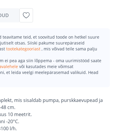
DUD
teavitame teid, et soovitud toode on hetkel suure
jutiselt otsas. Siiski pakume suurepäraseid
mast
tootekategooriast
, mis võivad teile sama palju
õm ei pea aga siin lõppema - oma uurimistööd saate
avalehele
või kasutades meie võimsat
ni, et leida veelgi meelepärasemad valikuid. Head
plekt, mis sisaldab pumpa, purskkaevupead ja
-48 cm.
kkus 10 meetrit.
ni -20°C.
100 l/h.