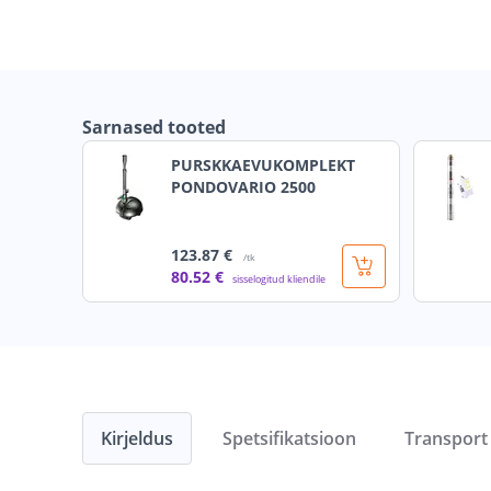
Sarnased tooted
PURSKKAEVUKOMPLEKT
PONDOVARIO 2500
123
.87 €
/tk
80
.52 €
sisselogitud kliendile
Kirjeldus
Spetsifikatsioon
Transport