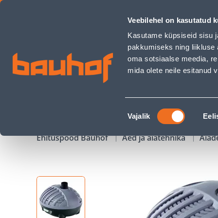
PURSKKAEVU KOMPLEKT HEISSNER SMARTLINE 48W 3100L/H 
Veebilehel on kasutatud k
Kauplused
Äriklienditeenindus
Klienditeeni
Kasutame küpsiseid sisu j
pakkumiseks ning liikluse 
oma sotsiaalse meedia, re
mida olete neile esitanud
TOOTED
KAMPAANIAD
Nõusoleku
Vajalik
Eeli
valik
Ehituspood Bauhof
Aed ja aiatehnika
Aiad