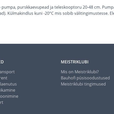
b pumpa, purskkaevupead ja teleskooptoru 20-48 cm. Pumpa 
). Külmakindlus kuni -20°C mis sobib välitingimustesse. Elek
ED
MEISTRIKLUBI
ansport
Mis on Meistriklubi?
rent
Bauhofi püsisoodustused
alaenutus
Meistriklubi tingimused
õikamine
toonimine
rt