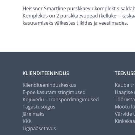
Heissner Smartline purskkaevu komplekt sisalda
Komplektis on 2 purskkaevupead (kelluke + kaskaad
kasutamiseks väikestes tiikides ja veesilmades.
KLIENDITEENINDUS
TEENUS
Klienditeeninduskeskus
Kauba tr
E-poe kasutamistingimused
Haagise 
Kojuvedu - Transporditingimused
Tööriist
Tagastusõigus
Mõõtu l
Järelmaks
Värvide 
KKK
Kinkekaa
Ligipääsetavus