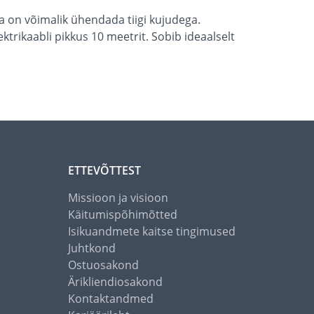
on võimalik ühendada tiigi kujudega.
trikaabli pikkus 10 meetrit. Sobib ideaalselt
ETTEVÕTTEST
Missioon ja visioon
Käitumispõhimõtted
Isikuandmete kaitse tingimused
Juhtkond
Ostuosakond
Ärikliendiosakond
Kontaktandmed