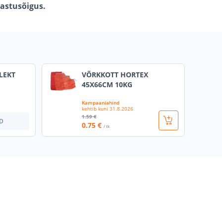
gastusõigus.
LEKT
VÕRKKOTT HORTEX
45X66CM 10KG
Kampaaniahind
kehtib kuni
31.8.2026
1
.59 €
D
0
.75 €
/ tk