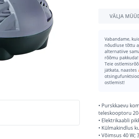
VÄLJA MÜÜ
Vabandame, kuid 
nõudluse tõttu a
alternatiive sa
rõõmu pakkuda!
Teie ostlemisrõ
jätkata, naastes
otsingufunktsioo
ostlemist!
• Purskkaevu kom
teleskooptoru 20
• Elektrikaabli pi
• Külmakindlus ku
• Võimsus 40 W; 3