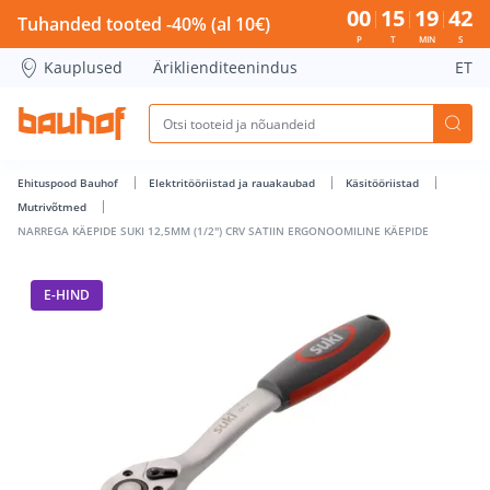
NARREGA KÄEPIDE SUKI 12,5MM (1/2&quot;) CRV SATIIN ER
00
15
19
42
Tuhanded tooted -40% (al 10€)
P
T
MIN
S
Kauplused
Äriklienditeenindus
ET
Ehituspood Bauhof
Elektritööriistad ja rauakaubad
Käsitööriistad
Mutrivõtmed
NARREGA KÄEPIDE SUKI 12,5MM (1/2") CRV SATIIN ERGONOOMILINE KÄEPIDE
E-HIND