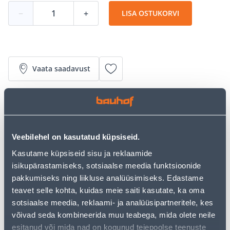
−
+
LISA OSTUKORVI
Vaata saadavust
• Ergonoomiline käepide narrega 12,5 mm (1/2").
• Kroom-vanaadium terasest.
• Sepistatud, karastatud ja satiinviimistlusega.
• 14-päevane tagastusõigus.
Veebilehel on kasutatud küpsiseid.
Kasutame küpsiseid sisu ja reklaamide
isikupärastamiseks, sotsiaalse meedia funktsioonide
Eeldatav kojuvedu 3,69 € al. 2-5 tööpäeva
pakkumiseks ning liikluse analüüsimiseks. Edastame
Tarne pakiautomaati al. 2,29 € al. 2-5 tööpäeva
teavet selle kohta, kuidas meie saiti kasutate, ka oma
sotsiaalse meedia, reklaami- ja analüüsipartneritele, kes
Poest kätte, alates 10.08.2026
võivad seda kombineerida muu teabega, mida olete neile
esitanud või mida nad on kogunud teiepoolse teenuste