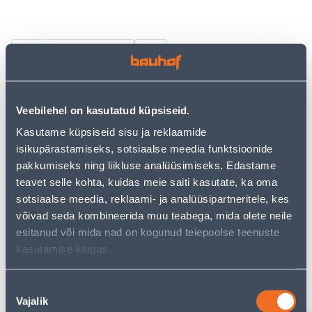
Vaata saadavust
• Terasest öösitangid.
• Tsingitud ja karastatud.
Veebilehel on kasutatud küpsiseid.
• Komplekti kuulub 100 öösi, läbimõõduga Ø 5 mm,
Kasutame küpsiseid sisu ja reklaamide
erinevad värvid.
isikupärastamiseks, sotsiaalse meedia funktsioonide
• 14-päevane tagastusõigus.
pakkumiseks ning liikluse analüüsimiseks. Edastame
teavet selle kohta, kuidas meie saiti kasutate, ka oma
sotsiaalse meedia, reklaami- ja analüüsipartneritele, kes
Eeldatav kojuvedu 3,69 € al. 2-5 tööpäeva
võivad seda kombineerida muu teabega, mida olete neile
esitanud või mida nad on kogunud teiepoolse teenuste
Tarne pakiautomaati al. 2,29 € al. 2-5 tööpäeva
kasutamise käigus.
Poest kätte, alates 10.08.2026
Nõusoleku
Vajalik
valik