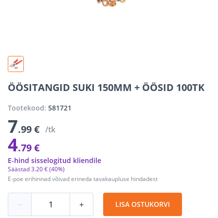
ÖÖSITANGID SUKI 150MM + ÖÖSID 100TK
Tootekood:
581721
7
.99 €
/tk
4
.79 €
E-hind sisselogitud kliendile
Säästad
3
.
20 €
(40%)
E-poe erihinnad võivad erineda tavakaupluse hindadest
−
+
LISA OSTUKORVI