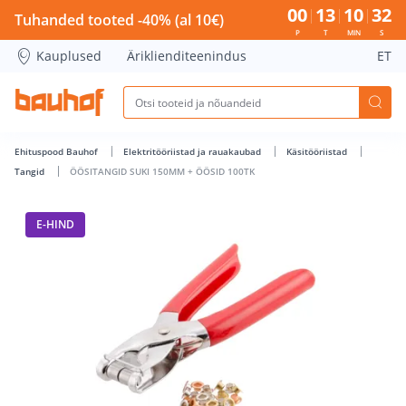
ÖÖSITANGID SUKI 150MM + ÖÖSID 100TK - Bauhof has load
00
13
10
32
Tuhanded tooted -40% (al 10€)
P
T
MIN
S
Kauplused
Äriklienditeenindus
ET
Ehituspood Bauhof
Elektritööriistad ja rauakaubad
Käsitööriistad
Tangid
ÖÖSITANGID SUKI 150MM + ÖÖSID 100TK
E-HIND