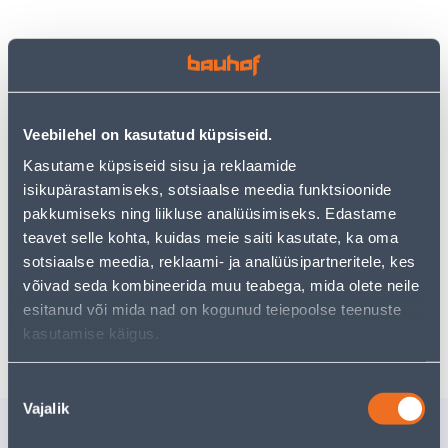
Vaata saadavust
• Poolkumer viil 150 mm.
Veebilehel on kasutatud küpsiseid.
• Plastiksut käepide.
Kasutame küpsiseid sisu ja reklaamide
• 14-päevane tagastusõigus.
isikupärastamiseks, sotsiaalse meedia funktsioonide
pakkumiseks ning liikluse analüüsimiseks. Edastame
teavet selle kohta, kuidas meie saiti kasutate, ka oma
Eeldatav kojuvedu 3,69 € al. 2-5 tööpäeva
sotsiaalse meedia, reklaami- ja analüüsipartneritele, kes
võivad seda kombineerida muu teabega, mida olete neile
Tarne pakiautomaati al. 2,29 € al. 2-5 tööpäeva
esitanud või mida nad on kogunud teiepoolse teenuste
Poest kätte, alates 10.08.2026
kasutamise käigus.
Nõusoleku
Vajalik
valik
Sarnased tooted