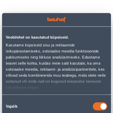
Vaata saadavust
• Istutuspott läbimõõduga 24 cm
Veebilehel on kasutatud küpsiseid.
• Kõrgus 22 cm
• Plastikust
Kasutame küpsiseid sisu ja reklaamide
• 14-päevane tagastusõigus.
isikupärastamiseks, sotsiaalse meedia funktsioonide
pakkumiseks ning liikluse analüüsimiseks. Edastame
teavet selle kohta, kuidas meie saiti kasutate, ka oma
Eeldatav kojuvedu 3,69 € al. 2-5 tööpäeva
sotsiaalse meedia, reklaami- ja analüüsipartneritele, kes
võivad seda kombineerida muu teabega, mida olete neile
Tarne pakiautomaati al. 2,29 € al. 2-5 tööpäeva
esitanud või mida nad on kogunud teiepoolse teenuste
Poest kätte, alates 11.08.2026
kasutamise käigus.
Nõusoleku
Vajalik
valik
Sarnased tooted