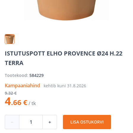
ISTUTUSPOTT ELHO PROVENCE Ø24 H.22
TERRA
Tootekood:
584229
Kampaaniahind
kehtib kuni
31.8.2026
9
.32 €
4
.66 €
/ tk
−
+
LISA OSTUKORVI