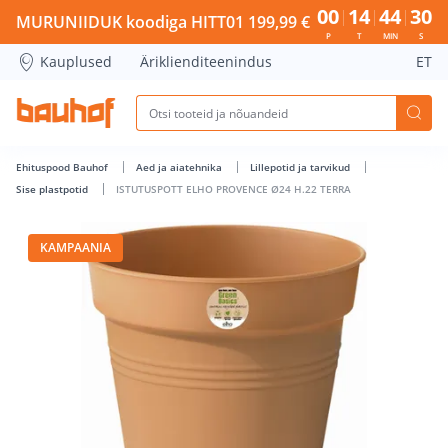
ISTUTUSPOTT ELHO PROVENCE Ø24 H.22 TERRA - Bauhof ha
00
14
44
29
MURUNIIDUK koodiga HITT01 199,99 €
P
T
MIN
S
Kauplused
Äriklienditeenindus
ET
Ehituspood Bauhof
Aed ja aiatehnika
Lillepotid ja tarvikud
Sise plastpotid
ISTUTUSPOTT ELHO PROVENCE Ø24 H.22 TERRA
KAMPAANIA