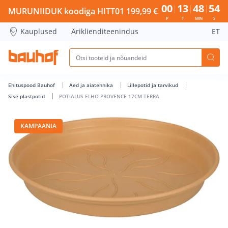
POTIALUS ELHO PROVENCE 17CM TERRA - Bauhof has loade
00
13
48
53
MURUNIIDUK koodiga HITT01 199,99 €
P
T
MIN
S
Kauplused
Äriklienditeenindus
ET
Ehituspood Bauhof
Aed ja aiatehnika
Lillepotid ja tarvikud
Sise plastpotid
POTIALUS ELHO PROVENCE 17CM TERRA
KAMPAANIA