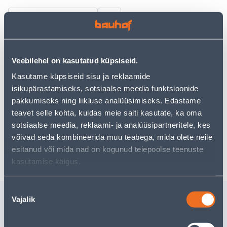
Vaata saadavust
• Istutuspoti alus läbimõõduga 17 cm
• Plastikust
Veebilehel on kasutatud küpsiseid.
• 14-päevane tagastusõigus.
Kasutame küpsiseid sisu ja reklaamide
isikupärastamiseks, sotsiaalse meedia funktsioonide
pakkumiseks ning liikluse analüüsimiseks. Edastame
Eeldatav kojuvedu 3,69 € al. 2-5 tööpäeva
teavet selle kohta, kuidas meie saiti kasutate, ka oma
Tarne pakiautomaati al. 2,29 € al. 2-5 tööpäeva
sotsiaalse meedia, reklaami- ja analüüsipartneritele, kes
võivad seda kombineerida muu teabega, mida olete neile
Poest kätte, alates 11.08.2026
esitanud või mida nad on kogunud teiepoolse teenuste
kasutamise käigus.
Nõusoleku
Sarnased tooted
Vajalik
valik
POTIALUS ELHO
ISTUTUS
PROVENCE 17CM
GREEN BA