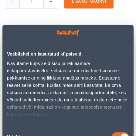
−
+
LISA OSTUKORVI
Vaata saadavust
Veebilehel on kasutatud küpsiseid.
Järelmaksu kalkulaator
Kasutame küpsiseid sisu ja reklaamide
Sissemakse
Maksed
isikupärastamiseks, sotsiaalse meedia funktsioonide
pakkumiseks ning liikluse analüüsimiseks. Edastame
teavet selle kohta, kuidas meie saiti kasutate, ka oma
44
sotsiaalse meedia, reklaami- ja analüüsipartneritele, kes
.22 €
Kuumakse
võivad seda kombineerida muu teabega, mida olete neile
esitanud või mida nad on kogunud teiepoolse teenuste
kasutamise käigus.
Eeldatav kojuvedu 4,19 € al. 2-5 tööpäeva
Tarne pakiautomaati al. 2,29 € al. 2-5 tööpäeva
Nõusoleku