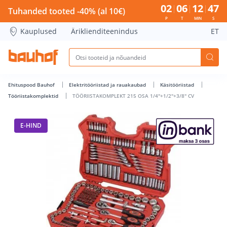
TÖÖRIISTAKOMPLEKT 215 OSA 1/4&quot;+1/2&quot;+3/8&quo
02
06
12
47
Tuhanded tooted -40% (al 10€)
P
T
MIN
S
Kauplused
Äriklienditeenindus
ET
Ehituspood Bauhof
Elektritööriistad ja rauakaubad
Käsitööriistad
Tööriistakomplektid
TÖÖRIISTAKOMPLEKT 215 OSA 1/4"+1/2"+3/8" CV
E-HIND