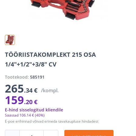
TÖÖRIISTAKOMPLEKT 215 OSA
1/4"+1/2"+3/8" CV
Tootekood:
585191
265
.34 €
/kompl.
159
.20 €
E-hind sisselogitud kliendile
Säästad
106
.
14 €
(40%)
E-poe erihinnad võivad erineda tavakaupluse hindadest