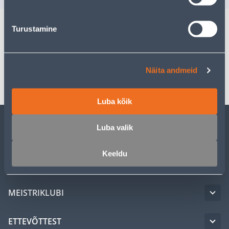
Turustamine
Spetsifikatsioon
Transport
Näita andmeid
Luba kõik
Luba valik
KLIENDITEENINDUS
Keeldu
TEENUSED
MEISTRIKLUBI
ETTEVÕTTEST