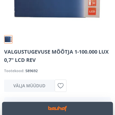
VALGUSTUGEVUSE MÕÕTJA 1-100.000 LUX
0,7" LCD REV
Tootekood:
589692
VÄLJA MÜÜDUD
Vabandame, kuid teavitame teid, et soovitud toode on
hetkel suure nõudluse tõttu ajutiselt otsas. Siiski
pakume suurepäraseid alternatiive samast