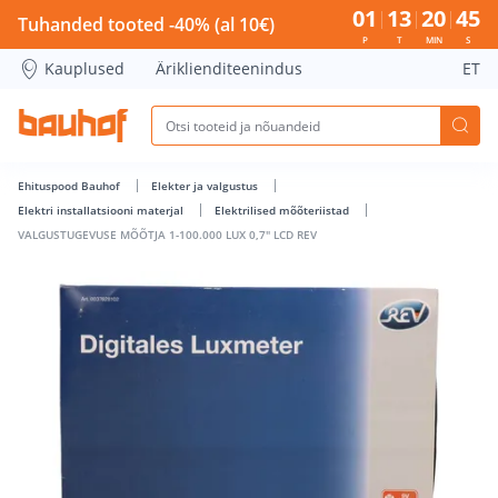
VALGUSTUGEVUSE MÕÕTJA 1-100.000 LUX 0,7&quot; LCD REV
01
13
20
44
Tuhanded tooted -40% (al 10€)
P
T
MIN
S
Kauplused
Äriklienditeenindus
ET
Ehituspood Bauhof
Elekter ja valgustus
Elektri installatsiooni materjal
Elektrilised mõõteriistad
VALGUSTUGEVUSE MÕÕTJA 1-100.000 LUX 0,7" LCD REV