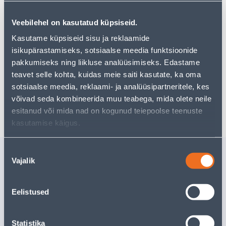
tootekategooriast
, mis võivad teile sama palju rõõmu
pakkuda!
Veebilehel on kasutatud küpsiseid.
Teie ostlemisrõõm ei pea aga siin lõppema - oma
Kasutame küpsiseid sisu ja reklaamide
uurimistööd saate jätkata, naastes
avalehele
või
kasutades meie võimsat otsingufunktsiooni, et leida
isikupärastamiseks, sotsiaalse meedia funktsioonide
veelgi meelepärasemad valikuid. Head ostlemist!
pakkumiseks ning liikluse analüüsimiseks. Edastame
teavet selle kohta, kuidas meie saiti kasutate, ka oma
sotsiaalse meedia, reklaami- ja analüüsipartneritele, kes
võivad seda kombineerida muu teabega, mida olete neile
Tarne pole võimalik
esitanud või mida nad on kogunud teiepoolse teenuste
kasutamise käigus.
Sarnased tooted
Nõusoleku
Vajalik
valik
NAELATÜÜBEL VALGE
KAABLIS
100TK
SAPISELC
100TK PA
Eelistused
5
.32 €
9
.86 €
/pakk
/pa
3
.19 €
5
.92 €
sisselogitud kliendile
sisselogitud kl
Statistika