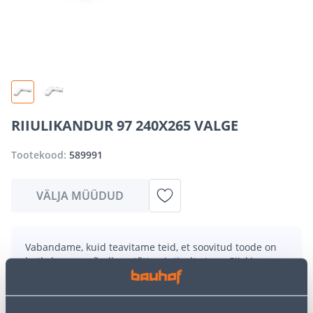
RIIULIKANDUR 97 240X265 VALGE
Tootekood:
589991
VÄLJA MÜÜDUD
Vabandame, kuid teavitame teid, et soovitud toode on
hetkel suure nõudluse tõttu ajutiselt otsas. Siiski
pakume suurepäraseid alternatiive samast
tootekategooriast
, mis võivad teile sama palju rõõmu
pakkuda!