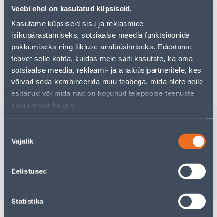
Teie ostlemisrõõm ei pea aga siin lõppema - oma
Veebilehel on kasutatud küpsiseid.
uurimistööd saate jätkata, naastes
avalehele
või
kasutades meie võimsat otsingufunktsiooni, et leida
Kasutame küpsiseid sisu ja reklaamide
veelgi meelepärasemad valikuid. Head ostlemist!
isikupärastamiseks, sotsiaalse meedia funktsioonide
pakkumiseks ning liikluse analüüsimiseks. Edastame
teavet selle kohta, kuidas meie saiti kasutate, ka oma
sotsiaalse meedia, reklaami- ja analüüsipartneritele, kes
Tarne pole võimalik
võivad seda kombineerida muu teabega, mida olete neile
esitanud või mida nad on kogunud teiepoolse teenuste
kasutamise käigus.
Sarnased tooted
Nõusoleku
RIIULIKANDUR
MÖÖBLIK
Vajalik
valik
ORNAMENT 100X100
96MM ANT
MUST 15KG
Tarne pole v
4
.66 €
/tk
Eelistused
2
.80 €
VÄ
sisselogitud kliendile
Statistika