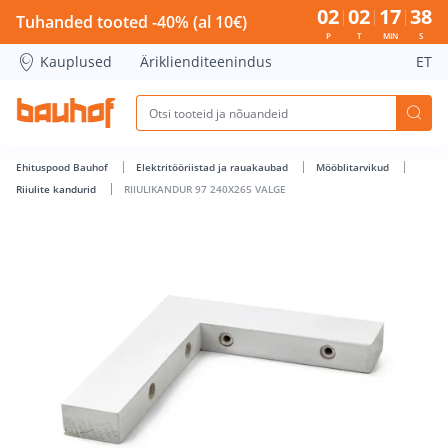
RIIULIKANDUR 97 240X265 VALGE - Bauhof has loaded
02
02
17
37
Tuhanded tooted -40% (al 10€)
P
T
MIN
S
Kauplused
Äriklienditeenindus
ET
Ehituspood Bauhof
Elektritööriistad ja rauakaubad
Mööblitarvikud
Riiulite kandurid
RIIULIKANDUR 97 240X265 VALGE