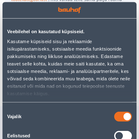
pakkuda!
Teie ostlemisrõõm ei pea aga siin lõppema - oma
uurimistööd saate jätkata, naastes
avalehele
või
kasutades meie võimsat otsingufunktsiooni, et leida
veelgi meelepärasemad valikuid. Head ostlemist!
Veebilehel on kasutatud küpsiseid.
Kasutame küpsiseid sisu ja reklaamide
isikupärastamiseks, sotsiaalse meedia funktsioonide
• Hõbedaste küünlajalgade komplekt.
pakkumiseks ning liikluse analüüsimiseks. Edastame
• Läbimõõt 8,5 cm ja kõrgused 25/30/35 cm.
teavet selle kohta, kuidas meie saiti kasutate, ka oma
• 14-päevane tagastusõigus.
sotsiaalse meedia, reklaami- ja analüüsipartneritele, kes
võivad seda kombineerida muu teabega, mida olete neile
Tarne pole võimalik
esitanud või mida nad on kogunud teiepoolse teenuste
kasutamise käigus.
Nõusoleku
Sarnased tooted
Vajalik
valik
KÜÜNAL VASKPOTIS
KÜÜNAL 
7,4CM
7,4CM
Eelistused
Tarne pole võimalik