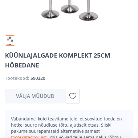
KÜÜNLAJALGADE KOMPLEKT 25CM
HÕBEDANE
Tootekood:
590320
VÄLJA MÜÜDUD
Vabandame, kuid teavitame teid, et soovitud toode on
hetkel suure nõudluse tõttu ajutiselt otsas. Siiski
pakume suurepäraseid alternatiive samast
tootekategooriast
, mis võivad teile sama palju rõõmu