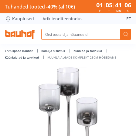
KÜÜNLAJALGADE KOMPLEKT 25CM HÕBEDANE - Bauhof has
01
05
41
05
Tuhanded tooted -40% (al 10€)
P
T
MIN
S
Kauplused
Äriklienditeenindus
ET
Ehituspood Bauhof
Kodu ja sisustus
Küünlad ja tarvikud
Küünlajalad ja tarvikud
KÜÜNLAJALGADE KOMPLEKT 25CM HÕBEDANE