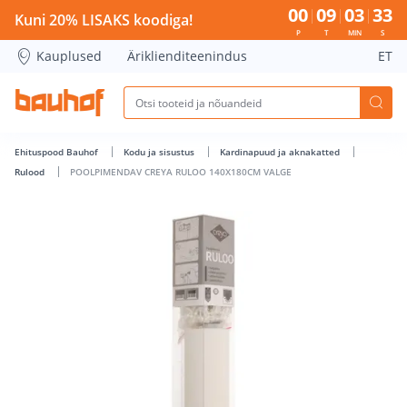
POOLPIMENDAV CREYA RULOO 140X180CM VALGE - Bauhof 
00
09
03
32
Kuni 20% LISAKS koodiga!
P
T
MIN
S
Kauplused
Äriklienditeenindus
ET
Ehituspood Bauhof
Kodu ja sisustus
Kardinapuud ja aknakatted
Rulood
POOLPIMENDAV CREYA RULOO 140X180CM VALGE