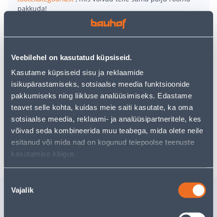
pakkuda!
Teie ostlemisrõõm ei pea aga siin lõppema - oma
uurimistööd saate jätkata, naastes
avalehele
või
kasutades meie võimsat otsingufunktsiooni, et leida
veelgi meelepärasemad valikuid. Head ostlemist!
Veebilehel on kasutatud küpsiseid.
Kasutame küpsiseid sisu ja reklaamide
• Poolpimendavast kangast klassikaline ruloo.
isikupärastamiseks, sotsiaalse meedia funktsioonide
• Laius 140 cm, kõrgus 180 cm, sügavus 4,5 cm. Ruloo
pakkumiseks ning liikluse analüüsimiseks. Edastame
kangas on ligikaudu 4 cm kitsam.
teavet selle kohta, kuidas meie saiti kasutate, ka oma
• 14-päevane tagastusõigus.
sotsiaalse meedia, reklaami- ja analüüsipartneritele, kes
võivad seda kombineerida muu teabega, mida olete neile
esitanud või mida nad on kogunud teiepoolse teenuste
Tarne pole võimalik
kasutamise käigus.
Nõusoleku
Sarnased tooted
Vajalik
valik
POOLPIMENDAV CREYA
POOLPIM