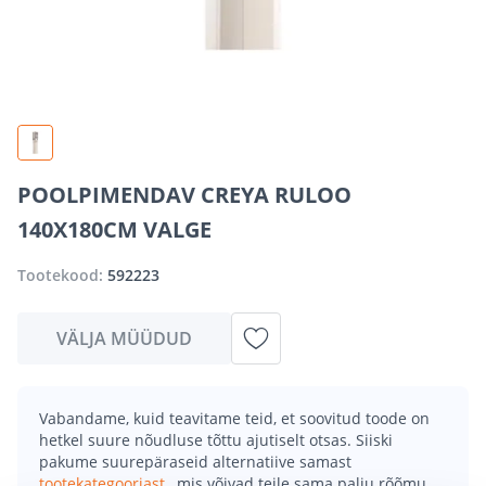
POOLPIMENDAV CREYA RULOO
140X180CM VALGE
Tootekood:
592223
VÄLJA MÜÜDUD
Vabandame, kuid teavitame teid, et soovitud toode on
hetkel suure nõudluse tõttu ajutiselt otsas. Siiski
pakume suurepäraseid alternatiive samast
tootekategooriast
, mis võivad teile sama palju rõõmu