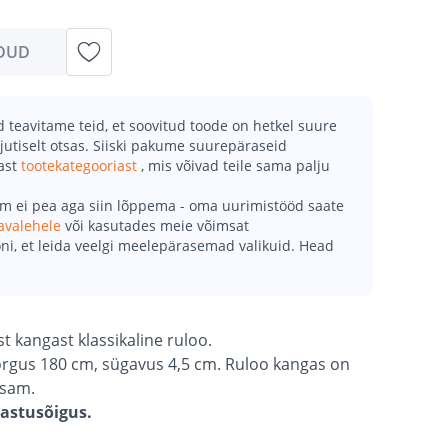
DUD
teavitame teid, et soovitud toode on hetkel suure
jutiselt otsas. Siiski pakume suurepäraseid
mast
tootekategooriast
, mis võivad teile sama palju
õm ei pea aga siin lõppema - oma uurimistööd saate
avalehele
või kasutades meie võimsat
ni, et leida veelgi meelepärasemad valikuid. Head
 kangast klassikaline ruloo.
kõrgus 180 cm, sügavus 4,5 cm. Ruloo kangas on
tsam.
gastusõigus.