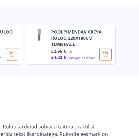
RULOO
POOLPIMENDAV CREYA
RULOO 220X180CM
TUMEHALL
52
.66 €
/tk
34
.23 €
le
sisselogitud kliendile
. Rulookardinad sobivad täitma praktilist
eerida tekstiilkardinatega. Ruloode eesmärk on