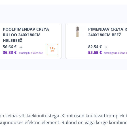
POOLPIMENDAV CREYA
PIMENDAV CREYA 
RULOO 240X180CM
240X180CM BEEŽ
HELEBEEŽ
56
.66 €
82
.54 €
/tk
/tk
36
.83 €
53
.65 €
sisselogitud kliendile
sisselogitud kliendi
n seina- või laekinnitustega. Kinnitused kuuluvad komplekti
isekujunduses efektne element. Rulood on väga kerge kombin