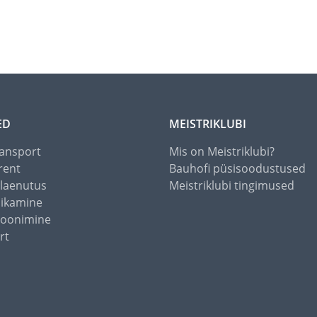
ED
MEISTRIKLUBI
ansport
Mis on Meistriklubi?
rent
Bauhofi püsisoodustused
alaenutus
Meistriklubi tingimused
õikamine
toonimine
rt