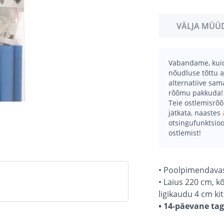
VÄLJA MÜÜ
Vabandame, kuid 
nõudluse tõttu a
alternatiive sa
rõõmu pakkuda!
Teie ostlemisrõ
jätkata, naastes
otsingufunktsioo
ostlemist!
• Poolpimendavast
• Laius 220 cm, 
ligikaudu 4 cm ki
• 14-päevane ta