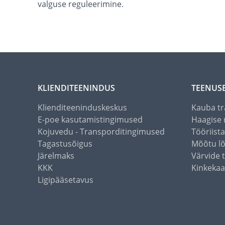
valguse reguleerimine.
KLIENDITEENINDUS
TEENUS
Klienditeeninduskeskus
Kauba tr
E-poe kasutamistingimused
Haagise 
Kojuvedu - Transporditingimused
Tööriist
Tagastusõigus
Mõõtu l
Järelmaks
Värvide 
KKK
Kinkekaa
Ligipääsetavus