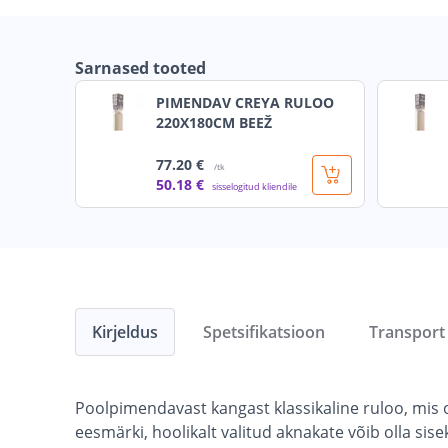
Sarnased tooted
PIMENDAV CREYA RULOO
220X180CM BEEŽ
77
.20 €
/tk
50
.18 €
sisselogitud kliendile
Kirjeldus
Spetsifikatsioon
Transport
Poolpimendavast kangast klassikaline ruloo, mis o
eesmärki, hoolikalt valitud aknakate võib olla s