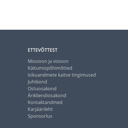
ETTEVÕTTEST
Missioon ja visioon
Käitumispõhimõtted
Isikuandmete kaitse tingimused
Juhtkond
Ostuosakond
Ärikliendiosakond
Kontaktandmed
Karjäärileht
Sponsorlus