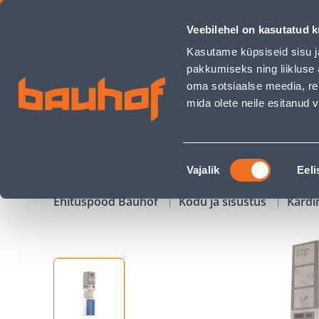
POOLPIMENDAV CREYA RULOO 220X180CM HELESININE - Bau
Veebilehel on kasutatud k
Kauplused
Äriklienditeenindus
Klienditeeni
Kasutame küpsiseid sisu j
pakkumiseks ning liikluse 
oma sotsiaalse meedia, re
mida olete neile esitanud
TOOTED
KAMPAANIAD
Nõusoleku
Vajalik
Eeli
valik
Ehituspood Bauhof
Kodu ja sisustus
Kardi