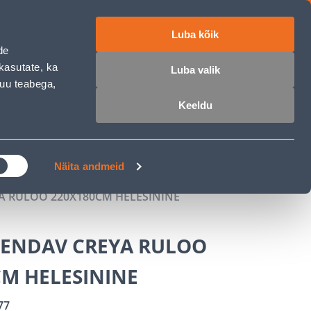
Luba kõik
ET
RU
EN
de
kasutate, ka
Luba valik
muu teabega,
 sisse
Ostunimekiri
Ostukorv
Keeldu
ÄRELMAKS
MEISTRIKLUBI
BLOGI
Näita andmeid
 RULOO 220X180CM HELESININE
ENDAV CREYA RULOO
CM HELESININE
77