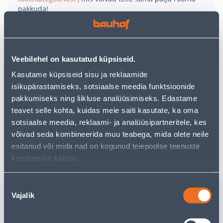
pakkuda!
Teie ostlemisrõõm ei pea aga siin lõppema - oma
uurimistööd saate jätkata, naastes
avalehele
või
kasutades meie võimsat otsingufunktsiooni, et leida
veelgi meelepärasemad valikuid. Head ostlemist!
Veebilehel on kasutatud küpsiseid.
Kasutame küpsiseid sisu ja reklaamide
• Poolpimendavast kangast klassikaline ruloo.
isikupärastamiseks, sotsiaalse meedia funktsioonide
• Laius 220 cm, kõrgus 180 cm, sügavus 4,5 cm. Ruloo
pakkumiseks ning liikluse analüüsimiseks. Edastame
kangas on ligikaudu 4 cm kitsam.
teavet selle kohta, kuidas meie saiti kasutate, ka oma
• 14-päevane tagastusõigus.
sotsiaalse meedia, reklaami- ja analüüsipartneritele, kes
võivad seda kombineerida muu teabega, mida olete neile
esitanud või mida nad on kogunud teiepoolse teenuste
Tarne pole võimalik
kasutamise käigus.
Nõusoleku
Sarnased tooted
Vajalik
valik
PIMENDAV CREYA RULOO
POOLPIM