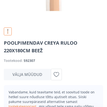
POOLPIMENDAV CREYA RULOO
220X180CM BEEŽ
Tootekood:
592307
VÄLJA MÜÜDUD
Vabandame, kuid teavitame teid, et soovitud toode on
hetkel suure nõudluse tõttu ajutiselt otsas. Siiski
pakume suurepäraseid alternatiive samast
tootekategooriast
, mis võivad teile sama palju rõõmu