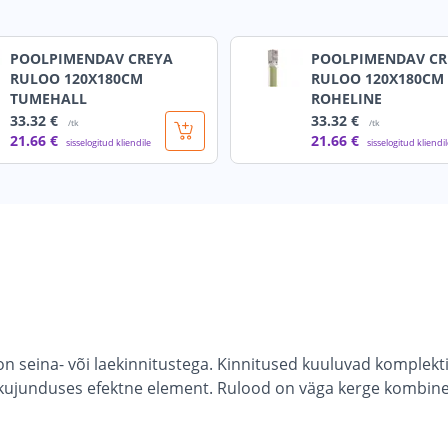
POOLPIMENDAV CREYA
POOLPIMENDAV CR
RULOO 120X180CM
RULOO 120X180CM
TUMEHALL
ROHELINE
33
.32 €
33
.32 €
/tk
/tk
21
.66 €
21
.66 €
sisselogitud kliendile
sisselogitud kliendi
n seina- või laekinnitustega. Kinnitused kuuluvad komplekti
isekujunduses efektne element. Rulood on väga kerge kombin