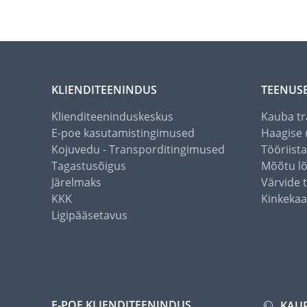
KLIENDITEENINDUS
TEENUS
Klienditeeninduskeskus
Kauba tr
E-poe kasutamistingimused
Haagise 
Kojuvedu - Transporditingimused
Tööriist
Tagastusõigus
Mõõtu l
Järelmaks
Värvide 
KKK
Kinkekaa
Ligipääsetavus
E-POE KLIENDITEENINDUS
KAU