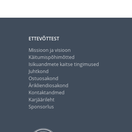
ETTEVÕTTEST
Missioon ja visioon
Käitumispõhimõtted
Isikuandmete kaitse tingimused
Juhtkond
Ostuosakond
Ärikliendiosakond
Kontaktandmed
Karjäärileht
Sponsorlus