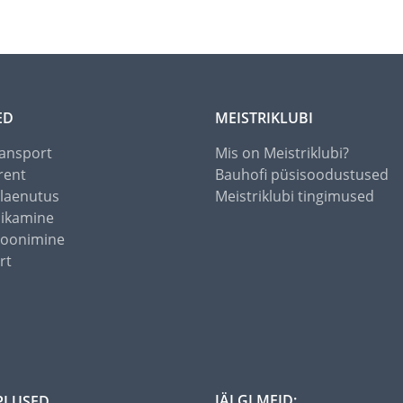
ED
MEISTRIKLUBI
ansport
Mis on Meistriklubi?
rent
Bauhofi püsisoodustused
alaenutus
Meistriklubi tingimused
õikamine
toonimine
rt
JÄLGI MEID:
PLUSED