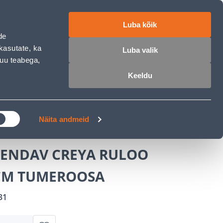
ET
RU
EN
Luba kõik
de
 sisse
Ostunimekiri
Ostukorv
kasutate, ka
Luba valik
muu teabega,
Keeldu
ÄRELMAKS
MEISTRIKLUBI
BLOGI
A RULOO 100X180CM TUMEROOSA
Näita andmeid
ENDAV CREYA RULOO
CM TUMEROOSA
31