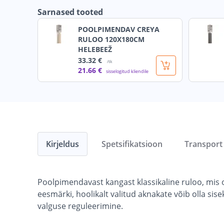
Sarnased tooted
POOLPIMENDAV CREYA
RULOO 120X180CM
HELEBEEŽ
33
.32 €
/tk
21
.66 €
sisselogitud kliendile
Kirjeldus
Spetsifikatsioon
Transport
Poolpimendavast kangast klassikaline ruloo, mis o
eesmärki, hoolikalt valitud aknakate võib olla s
valguse reguleerimine.