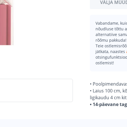
VÄLJA MÜÜ
Vabandame, kuid 
nõudluse tõttu a
alternatiive sa
rõõmu pakkuda!
Teie ostlemisrõ
jätkata, naastes
otsingufunktsioo
ostlemist!
• Poolpimendavast
• Laius 100 cm, 
ligikaudu 4 cm ki
• 14-päevane ta