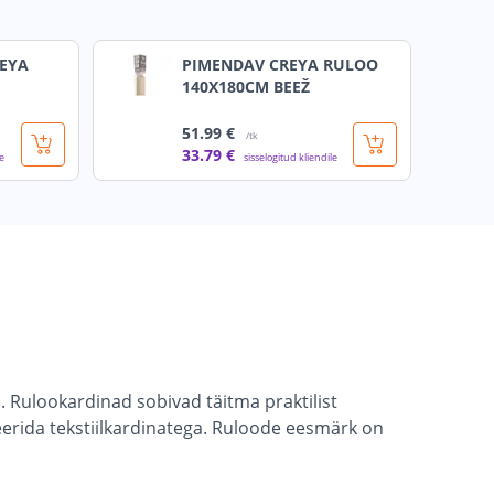
EYA
PIMENDAV CREYA RULOO
140X180CM BEEŽ
51
.99 €
/tk
33
.79 €
le
sisselogitud kliendile
. Rulookardinad sobivad täitma praktilist
eerida tekstiilkardinatega. Ruloode eesmärk on