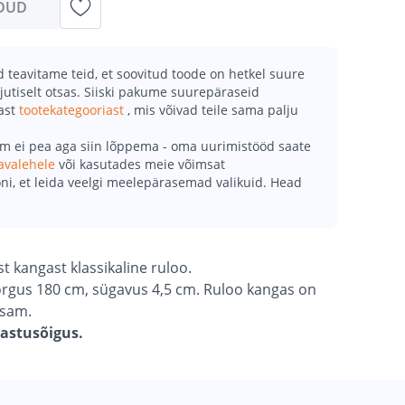
DUD
teavitame teid, et soovitud toode on hetkel suure
jutiselt otsas. Siiski pakume suurepäraseid
mast
tootekategooriast
, mis võivad teile sama palju
õm ei pea aga siin lõppema - oma uurimistööd saate
avalehele
või kasutades meie võimsat
ni, et leida veelgi meelepärasemad valikuid. Head
 kangast klassikaline ruloo.
kõrgus 180 cm, sügavus 4,5 cm. Ruloo kangas on
tsam.
gastusõigus.