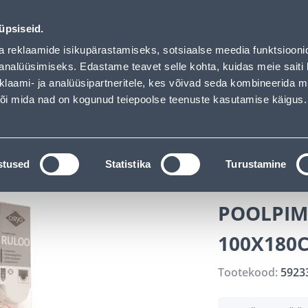
uhof has loaded
ndus
Teenused
Karjäärileht
üpsiseid.
a reklaamide isikupärastamiseks, sotsiaalse meedia funktsiooni
OTSI
Logi
analüüsimiseks. Edastame teavet selle kohta, kuidas meie saiti 
klaami- ja analüüsipartneritele, kes võivad seda kombineerida 
 või mida nad on kogunud teiepoolse teenuste kasutamise käigus.
KATALOOGID
TÖÖRIISTALAENUTUS
J
napuud ja aknakatted
Rulood
POOLPIMENDAV CREY
stused
Statistika
Turustamine
POOLPIM
100X180
Tootekood:
5923