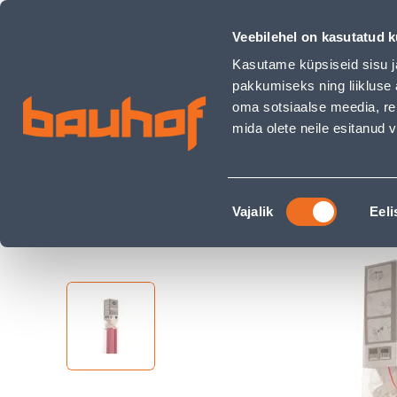
POOLPIMENDAV CREYA RULOO 100X180CM TUMEROOSA - Ba
Kauplused
Äriklienditeenindus
Klienditeeni
Veebilehel on kasutatud k
Kasutame küpsiseid sisu j
pakkumiseks ning liikluse 
oma sotsiaalse meedia, re
mida olete neile esitanud
TOOTED
KAMPAANIAD
Nõusoleku
Ehituspood Bauhof
Kodu ja sisustus
Kardi
Vajalik
Eeli
valik