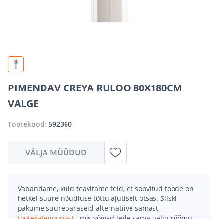
PIMENDAV CREYA RULOO 80X180CM
VALGE
Tootekood:
592360
VÄLJA MÜÜDUD
Vabandame, kuid teavitame teid, et soovitud toode on
hetkel suure nõudluse tõttu ajutiselt otsas. Siiski
pakume suurepäraseid alternatiive samast
tootekategooriast
, mis võivad teile sama palju rõõmu