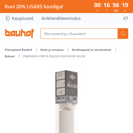
PIMENDAV CREYA RULOO 80X180CM VALGE - Bauhof has lo
00
16
56
19
Kuni 20% LISAKS koodiga!
P
T
MIN
S
Kauplused
Äriklienditeenindus
ET
Ehituspood Bauhof
Kodu ja sisustus
Kardinapuud ja aknakatted
Rulood
PIMENDAV CREYA RULOO 80X180CM VALGE