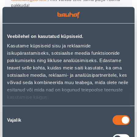
pakkuda!
Teie ostlemisrõõm ei pea aga siin lõppema - oma
uurimistööd saate jätkata, naastes
avalehele
või
kasutades meie võimsat otsingufunktsiooni, et leida
veelgi meelepärasemad valikuid. Head ostlemist!
Veebilehel on kasutatud küpsiseid.
Kasutame küpsiseid sisu ja reklaamide
• Pimendavast kangast klassikaline ruloo.
isikupärastamiseks, sotsiaalse meedia funktsioonide
• Laius 80 cm, kõrgus 180 cm, sügavus 4,5 cm. Ruloo
pakkumiseks ning liikluse analüüsimiseks. Edastame
kangas on ligikaudu 4 cm kitsam.
teavet selle kohta, kuidas meie saiti kasutate, ka oma
• 14-päevane tagastusõigus.
sotsiaalse meedia, reklaami- ja analüüsipartneritele, kes
võivad seda kombineerida muu teabega, mida olete neile
esitanud või mida nad on kogunud teiepoolse teenuste
Tarne pole võimalik
kasutamise käigus.
Nõusoleku
Sarnased tooted
Vajalik
valik
PIMENDAV CREYA RULOO
POOLPIM