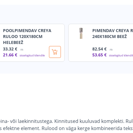
POOLPIMENDAV CREYA
PIMENDAV CREYA 
RULOO 120X180CM
240X180CM BEEŽ
HELEBEEŽ
33
.32 €
82
.54 €
/tk
/tk
21
.66 €
53
.65 €
sisselogitud kliendile
sisselogitud kliendi
ina- või laekinnitustega. Kinnitused kuuluvad komplekti. Ru
ses efektne element. Rulood on väga kerge kombineerida tek