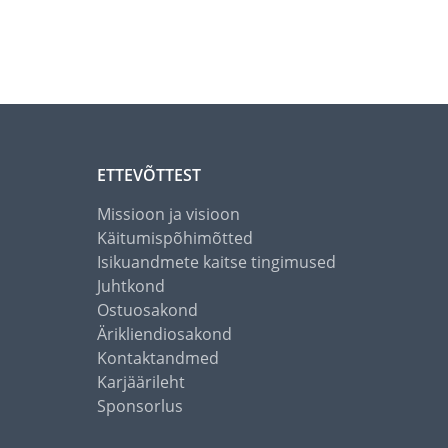
ETTEVÕTTEST
Missioon ja visioon
Käitumispõhimõtted
Isikuandmete kaitse tingimused
Juhtkond
Ostuosakond
Ärikliendiosakond
Kontaktandmed
Karjäärileht
Sponsorlus