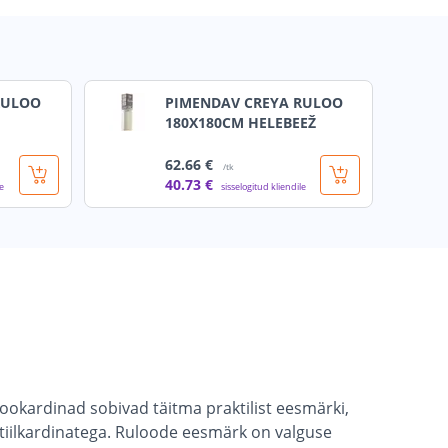
RULOO
PIMENDAV CREYA RULOO
180X180CM HELEBEEŽ
62
.66 €
/tk
40
.73 €
le
sisselogitud kliendile
lookardinad sobivad täitma praktilist eesmärki,
stiilkardinatega. Ruloode eesmärk on valguse