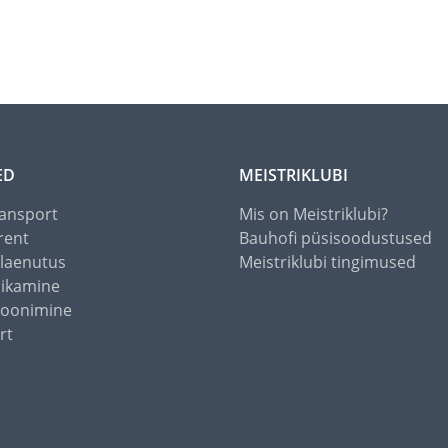
ED
MEISTRIKLUBI
ansport
Mis on Meistriklubi?
rent
Bauhofi püsisoodustused
alaenutus
Meistriklubi tingimused
õikamine
toonimine
rt