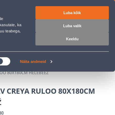
Luba kõik
ET
RU
EN
de
kasutate, ka
Luba valik
muu teabega,
 sisse
Ostunimekiri
Ostukorv
Keeldu
ÄRELMAKS
MEISTRIKLUBI
BLOGI
Näita andmeid
OO 80X180CM HELEBEEŽ
V CREYA RULOO 80X180CM
Ž
80