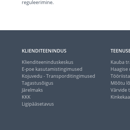
reguleerimine.
KLIENDITEENINDUS
TEENUS
Klienditeeninduskeskus
Kauba tr
E-poe kasutamistingimused
Haagise 
Kojuvedu - Transporditingimused
Tööriist
Tagastusõigus
Mõõtu l
Järelmaks
Värvide 
KKK
Kinkekaa
Ligipääsetavus