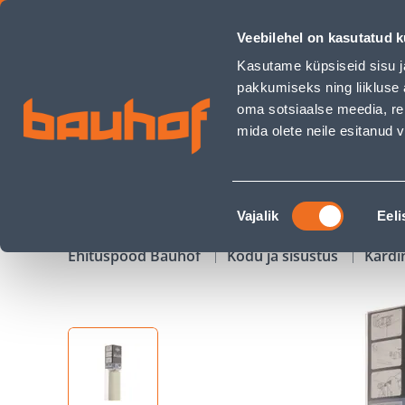
PIMENDAV CREYA RULOO 80X180CM HELEBEEŽ - Bauhof has
Veebilehel on kasutatud k
Kauplused
Äriklienditeenindus
Klienditeeni
Kasutame küpsiseid sisu j
pakkumiseks ning liikluse 
oma sotsiaalse meedia, re
mida olete neile esitanud
TOOTED
KAMPAANIAD
Nõusoleku
Vajalik
Eeli
valik
Ehituspood Bauhof
Kodu ja sisustus
Kardi