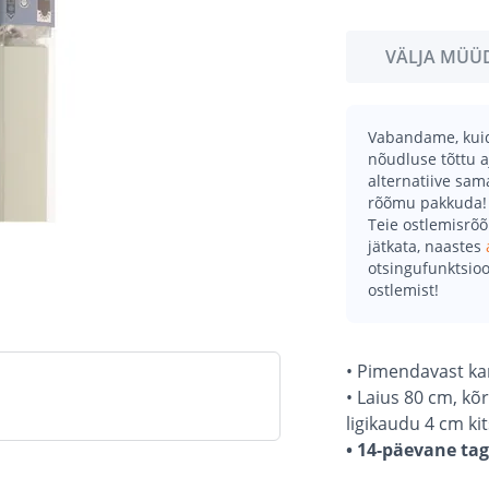
VÄLJA MÜÜ
Vabandame, kuid 
nõudluse tõttu a
alternatiive sa
rõõmu pakkuda!
Teie ostlemisrõ
jätkata, naastes
otsingufunktsioo
ostlemist!
• Pimendavast kan
• Laius 80 cm, k
ligikaudu 4 cm ki
• 14-päevane ta