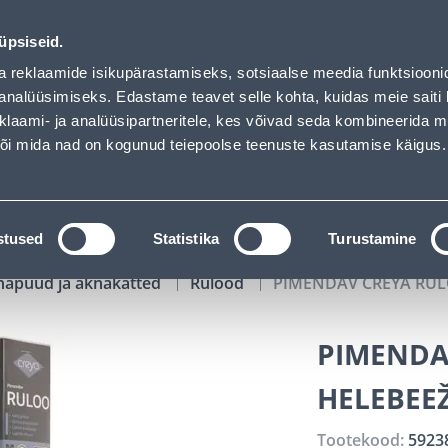
 loaded
00
01
46
54
Kuni 20% LISAKS koodiga!
P
T
MIN
S
üpsiseid.
ndus
Teenused
Karjäärileht
a reklaamide isikupärastamiseks, sotsiaalse meedia funktsiooni
analüüsimiseks. Edastame teavet selle kohta, kuidas meie saiti 
klaami- ja analüüsipartneritele, kes võivad seda kombineerida 
OTSI
Logi
 või mida nad on kogunud teiepoolse teenuste kasutamise käigus.
KATALOOGID
TÖÖRIISTALAENUTUS
J
stused
Statistika
Turustamine
napuud ja aknakatted
Rulood
PIMENDAV CREYA RUL
PIMENDA
HELEBEE
Tootekood:
5923