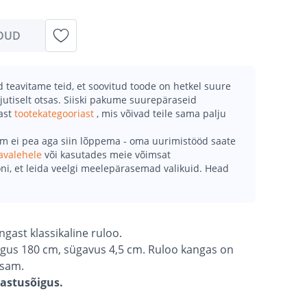
DUD
teavitame teid, et soovitud toode on hetkel suure
jutiselt otsas. Siiski pakume suurepäraseid
mast
tootekategooriast
, mis võivad teile sama palju
õm ei pea aga siin lõppema - oma uurimistööd saate
avalehele
või kasutades meie võimsat
ni, et leida veelgi meelepärasemad valikuid. Head
gast klassikaline ruloo.
õrgus 180 cm, sügavus 4,5 cm. Ruloo kangas on
tsam.
gastusõigus.