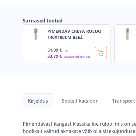
Sarnased tooted
PIMENDAV CREYA RULOO
140X180CM BEEŽ
51
.99 €
/tk
33
.79 €
sisselogitud kliendile
Kirjeldus
Spetsifikatsioon
Transport
Pimendavast kangast klassikaline ruloo, mis on se
hoolikalt valitud aknakate võib olla sisekujundu