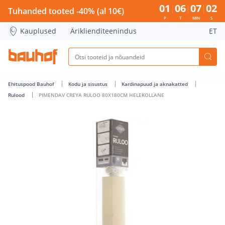
PIMENDAV CREYA RULOO 80X180CM HELEKOLLANE - Bauhof
01
06
07
02
Tuhanded tooted -40% (al 10€)
P
T
MIN
S
Kauplused
Äriklienditeenindus
ET
Ehituspood Bauhof
Kodu ja sisustus
Kardinapuud ja aknakatted
Rulood
PIMENDAV CREYA RULOO 80X180CM HELEKOLLANE