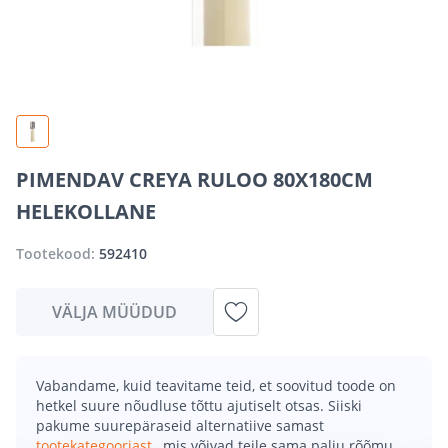
PIMENDAV CREYA RULOO 80X180CM
HELEKOLLANE
Tootekood:
592410
VÄLJA MÜÜDUD
Vabandame, kuid teavitame teid, et soovitud toode on
hetkel suure nõudluse tõttu ajutiselt otsas. Siiski
pakume suurepäraseid alternatiive samast
tootekategooriast
, mis võivad teile sama palju rõõmu