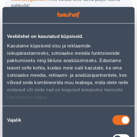
pakkuda!
Teie ostlemisrõõm ei pea aga siin lõppema - oma
uurimistööd saate jätkata, naastes
avalehele
või
kasutades meie võimsat otsingufunktsiooni, et leida
veelgi meelepärasemad valikuid. Head ostlemist!
Veebilehel on kasutatud küpsiseid.
Kasutame küpsiseid sisu ja reklaamide
• Pimendavast kangast klassikaline ruloo.
isikupärastamiseks, sotsiaalse meedia funktsioonide
• Laius 80 cm, kõrgus 180 cm, sügavus 4,5 cm. Ruloo
pakkumiseks ning liikluse analüüsimiseks. Edastame
kangas on ligikaudu 4 cm kitsam.
teavet selle kohta, kuidas meie saiti kasutate, ka oma
• 14-päevane tagastusõigus.
sotsiaalse meedia, reklaami- ja analüüsipartneritele, kes
võivad seda kombineerida muu teabega, mida olete neile
esitanud või mida nad on kogunud teiepoolse teenuste
Tarne pole võimalik
kasutamise käigus.
Nõusoleku
Sarnased tooted
Vajalik
valik
PIMENDAV CREYA RULOO
POOLPIM