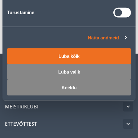
Turustamine
Spetsifikatsioon
Transport
Näita andmeid
Luba kõik
KLIENDITEENINDUS
Luba valik
Keeldu
TEENUSED
MEISTRIKLUBI
ETTEVÕTTEST