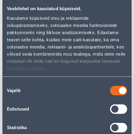
pakkuda!
Veebilehel on kasutatud küpsiseid.
Teie ostlemisrõõm ei pea aga siin lõppema - oma
uurimistööd saate jätkata, naastes
avalehele
või
Kasutame küpsiseid sisu ja reklaamide
kasutades meie võimsat otsingufunktsiooni, et leida
isikupärastamiseks, sotsiaalse meedia funktsioonide
veelgi meelepärasemad valikuid. Head ostlemist!
pakkumiseks ning liikluse analüüsimiseks. Edastame
teavet selle kohta, kuidas meie saiti kasutate, ka oma
sotsiaalse meedia, reklaami- ja analüüsipartneritele, kes
Tarne pole võimalik
võivad seda kombineerida muu teabega, mida olete neile
esitanud või mida nad on kogunud teiepoolse teenuste
kasutamise käigus.
Sarnased tooted
Nõusoleku
Vajalik
valik
MÖÖBLIVILT ISELIIMUV
LIHVLINT
VALGE 8TK 16MMX44MM
Tarne pole v
Eelistused
2
.26 €
/pakk
1
.36 €
VÄ
sisselogitud kliendile
Statistika