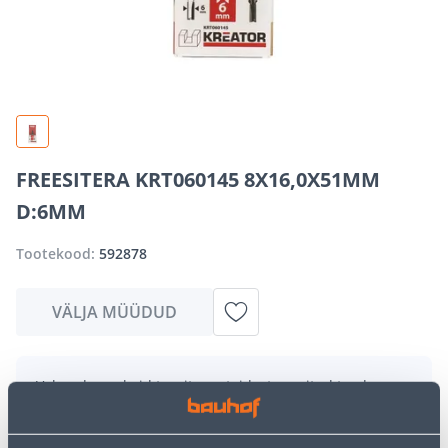
FREESITERA KRT060145 8X16,0X51MM
D:6MM
Tootekood:
592878
VÄLJA MÜÜDUD
Vabandame, kuid teavitame teid, et soovitud toode on
hetkel suure nõudluse tõttu ajutiselt otsas. Siiski
pakume suurepäraseid alternatiive samast
tootekategooriast
, mis võivad teile sama palju rõõmu