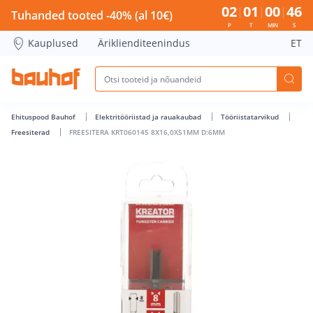
FREESITERA KRT060145 8X16,0X51MM D:6MM - Bauhof has 
02
01
00
45
Tuhanded tooted -40% (al 10€)
P
T
MIN
S
Kauplused
Äriklienditeenindus
ET
Ehituspood Bauhof
Elektritööriistad ja rauakaubad
Tööriistatarvikud
Freesiterad
FREESITERA KRT060145 8X16,0X51MM D:6MM