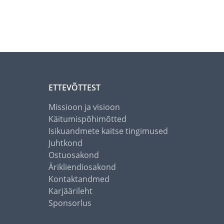
ETTEVÕTTEST
Missioon ja visioon
Käitumispõhimõtted
Isikuandmete kaitse tingimused
Juhtkond
Ostuosakond
Ärikliendiosakond
Kontaktandmed
Karjäärileht
Sponsorlus