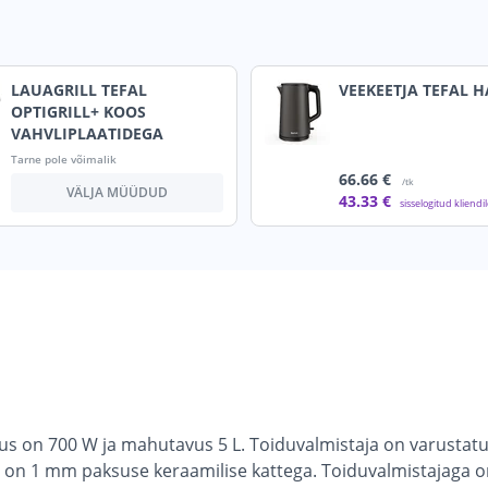
LAUAGRILL TEFAL
VEEKEETJA TEFAL H
OPTIGRILL+ KOOS
VAHVLIPLAATIDEGA
Tarne pole võimalik
66
.66 €
/tk
VÄLJA MÜÜDUD
43
.33 €
sisselogitud kliendi
sus on 700 W ja mahutavus 5 L. Toiduvalmistaja on varustat
t on 1 mm paksuse keraamilise kattega. Toiduvalmistajaga on