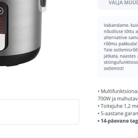
VÄLJA MÜÜ
Vabandame, kuid 
nõudluse tõttu a
alternatiive sa
rõõmu pakkuda!
Teie ostlemisrõ
jätkata, naastes
otsingufunktsioo
ostlemist!
• Multifunktsiona
700W ja mahutavu
• Toitejuhe 1,2 m
• 5-aastane garant
• 14-päevane ta