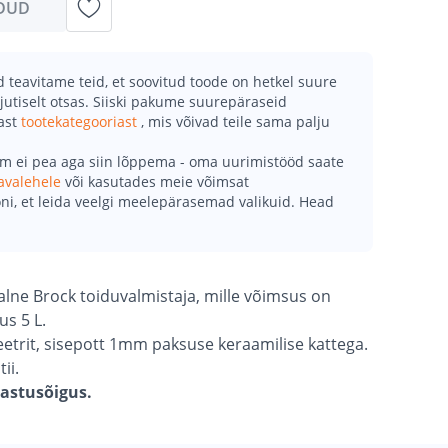
DUD
teavitame teid, et soovitud toode on hetkel suure
jutiselt otsas. Siiski pakume suurepäraseid
mast
tootekategooriast
, mis võivad teile sama palju
õm ei pea aga siin lõppema - oma uurimistööd saate
avalehele
või kasutades meie võimsat
ni, et leida veelgi meelepärasemad valikuid. Head
alne Brock toiduvalmistaja, mille võimsus on
s 5 L.
eetrit, sisepott 1mm paksuse keraamilise kattega.
ii.
gastusõigus.