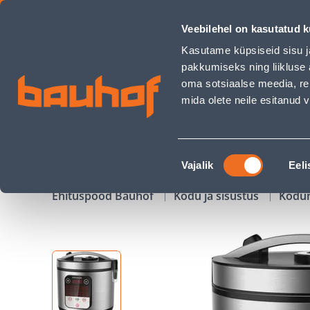
MULTIKEETJA BROCK MC 3601 - Bauhof has loaded
Veebilehel on kasutatud k
Kauplused
Äriklienditeenindus
Klienditeeni
Kasutame küpsiseid sisu j
pakkumiseks ning liikluse 
oma sotsiaalse meedia, re
mida olete neile esitanud
TOOTED
KAMPAANIAD
Nõusoleku
Vajalik
Eeli
valik
Ehituspood Bauhof
Kodu ja sisustus
Kodu