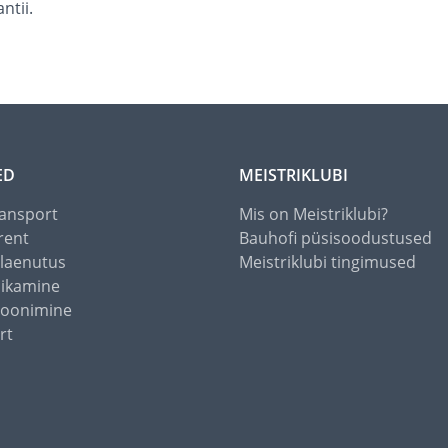
ntii.
ED
MEISTRIKLUBI
ansport
Mis on Meistriklubi?
rent
Bauhofi püsisoodustused
alaenutus
Meistriklubi tingimused
õikamine
toonimine
rt