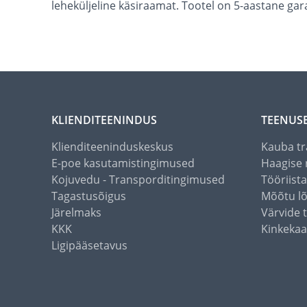
leheküljeline käsiraamat. Tootel on 5-aastane gara
KLIENDITEENINDUS
TEENUS
Klienditeeninduskeskus
Kauba tr
E-poe kasutamistingimused
Haagise 
Kojuvedu - Transporditingimused
Tööriist
Tagastusõigus
Mõõtu l
Järelmaks
Värvide 
KKK
Kinkekaa
Ligipääsetavus