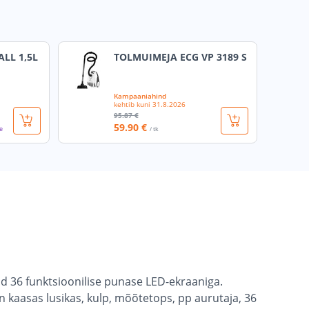
ALL 1,5L
TOLMUIMEJA ECG VP 3189 S
Kampaaniahind
kehtib kuni
31.8.2026
95
.87 €
59
.90 €
le
/ tk
ud 36 funktsioonilise punase LED-ekraaniga.
 kaasas lusikas, kulp, mõõtetops, pp aurutaja, 36