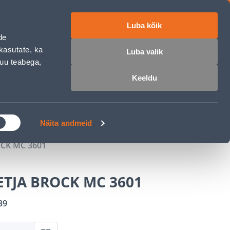
Luba kõik
ET
RU
EN
de
kasutate, ka
Luba valik
muu teabega,
 sisse
Ostunimekiri
Ostukorv
Keeldu
ÄRELMAKS
MEISTRIKLUBI
BLOGI
Näita andmeid
CK MC 3601
TJA BROCK MC 3601
39