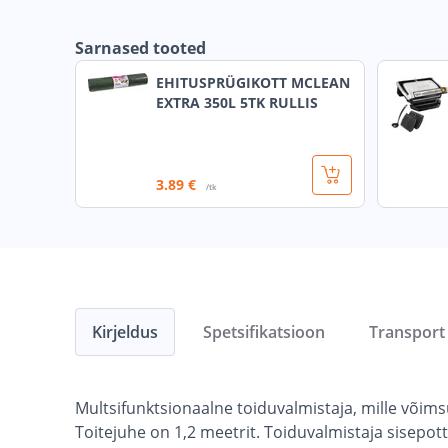
Sarnased tooted
EHITUSPRÜGIKOTT MCLEAN
EXTRA 350L 5TK RULLIS
3
.89 €
/tk
Kirjeldus
Spetsifikatsioon
Transport
Multsifunktsionaalne toiduvalmistaja, mille võim
Toitejuhe on 1,2 meetrit. Toiduvalmistaja sisepot