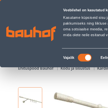
KARDINAPUU KOMPL. 1 TORU 16MM 2,0 PICASSO - Bauhof h
Veebilehel on kasutatud k
Kauplused
Äriklienditeenindus
Klienditeeni
Kasutame küpsiseid sisu j
pakkumiseks ning liikluse 
oma sotsiaalse meedia, re
mida olete neile esitanud
TOOTED
KAMPAANIAD
Nõusoleku
Vajalik
Eeli
valik
Ehituspood Bauhof
Kodu ja sisustus
Kardi