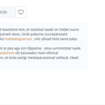
DUD
teavitame teid, et soovitud toode on hetkel suure
jutiselt otsas. Siiski pakume suurepäraseid
mast
tootekategooriast
, mis võivad teile sama palju
õm ei pea aga siin lõppema - oma uurimistööd saate
avalehele
või kasutades meie võimsat
ni, et leida veelgi meelepärasemad valikuid. Head