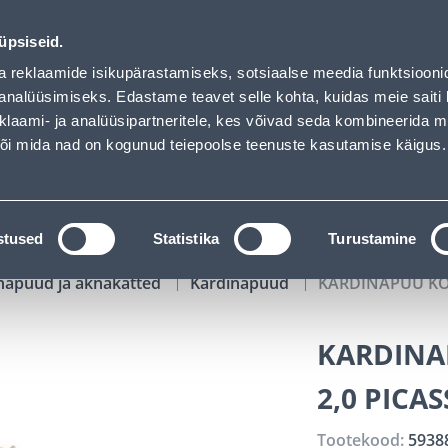
as loaded
00
10
24
00
Tuhanded tooted -40% (al 10€)
P
T
MIN
S
üpsiseid.
ndus
Teenused
Karjäärileht
a reklaamide isikupärastamiseks, sotsiaalse meedia funktsiooni
analüüsimiseks. Edastame teavet selle kohta, kuidas meie saiti 
klaami- ja analüüsipartneritele, kes võivad seda kombineerida 
OTSI
Logi
 või mida nad on kogunud teiepoolse teenuste kasutamise käigus.
KATALOOGID
TÖÖRIISTALAENUTUS
J
stused
Statistika
Turustamine
napuud ja aknakatted
Kardinapuud
KARDINAPUU KO
KARDINA
2,0 PICA
Tootekood:
5938