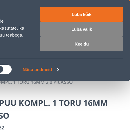
Luba kõik
ET
RU
EN
de
kasutate, ka
Luba valik
muu teabega,
 sisse
Ostunimekiri
Ostukorv
Keeldu
ÄRELMAKS
MEISTRIKLUBI
BLOGI
Näita andmeid
MPL. 1 TORU 16MM 2,0 PICASSO
PUU KOMPL. 1 TORU 16MM
SSO
82