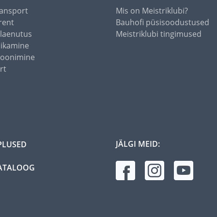
ansport
Mis on Meistriklubi?
rent
Bauhofi püsisoodustused
alaenutus
Meistriklubi tingimused
õikamine
toonimine
rt
JÄLGI MEID:
PLUSED
ATALOOG