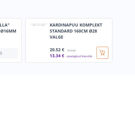
LLA"
KARDINAPUU KOMPLEKT
M Ø16MM
STANDARD 160CM Ø28
VALGE
20
.52 €
/kompl.
D
13
.34 €
sisselogitud kliendile