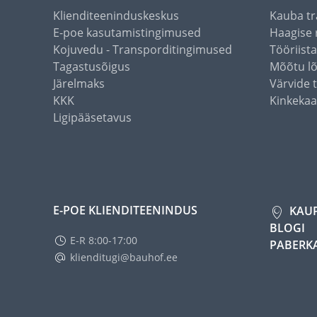
Klienditeeninduskeskus
Kauba tr
E-poe kasutamistingimused
Haagise 
Kojuvedu - Transporditingimused
Tööriist
Tagastusõigus
Mõõtu l
Järelmaks
Värvide 
KKK
Kinkekaa
Ligipääsetavus
E-POE KLIENDITEENINDUS
KAU
BLOGI
E-R 8:00-17:00
PABERK
klienditugi@bauhof.ee