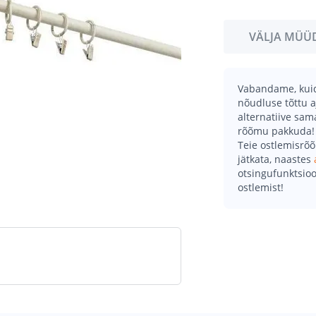
VÄLJA MÜÜ
Vabandame, kuid 
nõudluse tõttu a
alternatiive sa
rõõmu pakkuda!
Teie ostlemisrõ
jätkata, naastes
otsingufunktsioo
ostlemist!