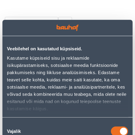
Vaata saadavust
Järelmaksu kalkulaator
Veebilehel on kasutatud küpsiseid.
Sissemakse
Maksed
Kasutame küpsiseid sisu ja reklaamide
isikupärastamiseks, sotsiaalse meedia funktsioonide
pakkumiseks ning liikluse analüüsimiseks. Edastame
teavet selle kohta, kuidas meie saiti kasutate, ka oma
15
.09 €
Kuumakse
sotsiaalse meedia, reklaami- ja analüüsipartneritele, kes
võivad seda kombineerida muu teabega, mida olete neile
esitanud või mida nad on kogunud teiepoolse teenuste
Eeldatav kojuvedu 4,19 € al. 2-5 tööpäeva
kasutamise käigus.
Tarne pakiautomaati al. 2,29 € al. 2-5 tööpäeva
Nõusoleku
Poest kätte, alates 08.08.2026
Vajalik
valik