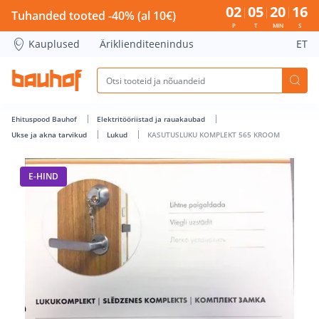
KASUTUSLUKU KOMPLEKT 565 KROOM - Bauhof has loaded
02
05
20
16
Tuhanded tooted -40% (al 10€)
P
T
MIN
S
Kauplused
Äriklienditeenindus
ET
Ehituspood Bauhof
Elektritööriistad ja rauakaubad
Ukse ja akna tarvikud
Lukud
KASUTUSLUKU KOMPLEKT 565 KROOM
E-HIND