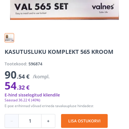
KASUTUSLUKU KOMPLEKT 565 KROOM
Tootekood:
596874
90
.54 €
/kompl.
54
.32 €
E-hind sisselogitud kliendile
Säästad
36
.
22 €
(40%)
E-poe erihinnad võivad erineda tavakaupluse hindadest
−
+
LISA OSTUKORVI