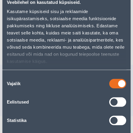
Teie ostlemisrõõm ei pea aga siin lõppema - oma
Veebilehel on kasutatud küpsiseid.
uurimistööd saate jätkata, naastes
avalehele
või
Kasutame küpsiseid sisu ja reklaamide
kasutades meie võimsat otsingufunktsiooni, et leida
isikupärastamiseks, sotsiaalse meedia funktsioonide
veelgi meelepärasemad valikuid. Head ostlemist!
pakkumiseks ning liikluse analüüsimiseks. Edastame
teavet selle kohta, kuidas meie saiti kasutate, ka oma
sotsiaalse meedia, reklaami- ja analüüsipartneritele, kes
Tarne pole võimalik
võivad seda kombineerida muu teabega, mida olete neile
esitanud või mida nad on kogunud teiepoolse teenuste
kasutamise käigus.
Sarnased tooted
Nõusoleku
TAIMETUGI 52X90CM 2TK
PÜSTOLV
Vajalik
valik
PAKIS
PAKENDI
15
.72 €
15
.32 €
/pakk
/t
9
.43 €
9
.19 €
Eelistused
sisselogitud kliendile
sisselogitud kl
Statistika