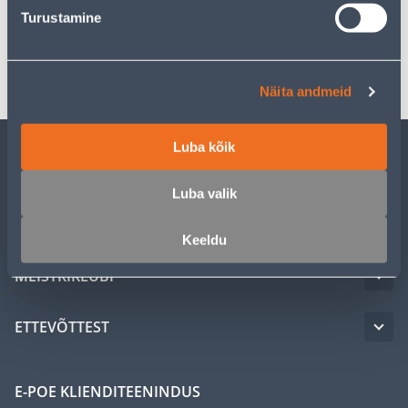
Spetsifikatsioon
Turustamine
Transport
Näita andmeid
Luba kõik
KLIENDITEENINDUS
Luba valik
TEENUSED
Keeldu
MEISTRIKLUBI
ETTEVÕTTEST
E-POE KLIENDITEENINDUS