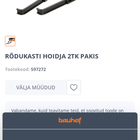
RÕDUKASTI HOIDJA 2TK PAKIS
Tootekood:
597272
VÄLJA MÜÜDUD
Vabandame, kuid teavitame teid, et soovitud toode on
hetkel suure nõudluse tõttu ajutiselt otsas. Siiski
pakume suurepäraseid alternatiive samast
tootekategooriast
, mis võivad teile sama palju rõõmu
pakkuda!