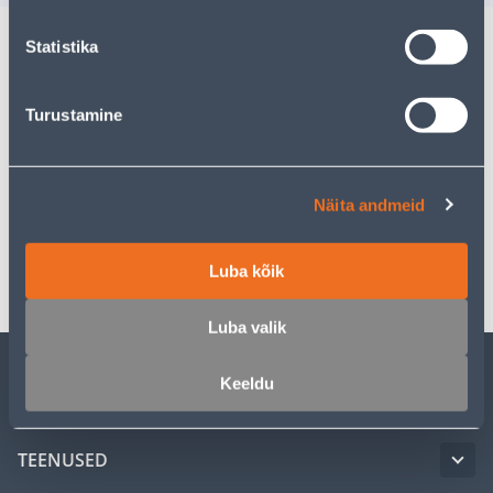
Statistika
Kirjeldus
Turustamine
Spetsifikatsioon
Juhendid
Näita andmeid
Transport
Luba kõik
Luba valik
Keeldu
KLIENDITEENINDUS
TEENUSED