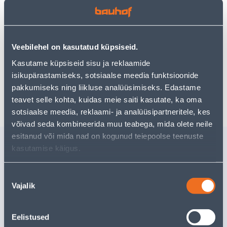
pakkuda!
Teie ostlemisrõõm ei pea aga siin lõppema - oma
uurimistööd saate jätkata, naastes
avalehele
või
kasutades meie võimsat otsingufunktsiooni, et leida
Veebilehel on kasutatud küpsiseid.
veelgi meelepärasemad valikuid. Head ostlemist!
Kasutame küpsiseid sisu ja reklaamide
isikupärastamiseks, sotsiaalse meedia funktsioonide
pakkumiseks ning liikluse analüüsimiseks. Edastame
Tarne pole võimalik
teavet selle kohta, kuidas meie saiti kasutate, ka oma
sotsiaalse meedia, reklaami- ja analüüsipartneritele, kes
võivad seda kombineerida muu teabega, mida olete neile
esitanud või mida nad on kogunud teiepoolse teenuste
Sarnased tooted
kasutamise käigus.
AKUTRELL MAKITA
AKUTREL
DDF453SYE 18V 2X1,5AH
DDF482Z 
Nõusoleku
JA LAADI
Vajalik
valik
Tarne pole võimalik
Tarne pole v
VÄLJA MÜÜDUD
VÄ
Eelistused