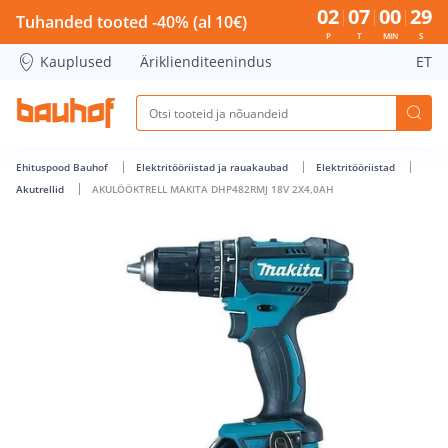
AKULÖÖKTRELL MAKITA DHP482RMJ 18V 2X4,0AH - Bauhof h
02
07
00
28
Tuhanded tooted -40% (al 10€)
P
T
MIN
S
Kauplused
Äriklienditeenindus
ET
Ehituspood Bauhof
Elektritööriistad ja rauakaubad
Elektritööriistad
Akutrellid
AKULÖÖKTRELL MAKITA DHP482RMJ 18V 2X4,0AH