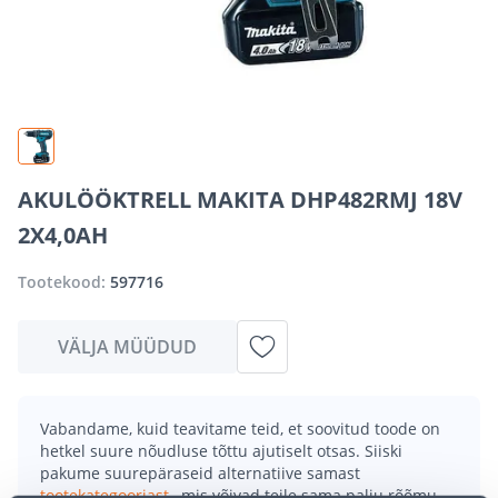
AKULÖÖKTRELL MAKITA DHP482RMJ 18V
2X4,0AH
Tootekood:
597716
VÄLJA MÜÜDUD
Vabandame, kuid teavitame teid, et soovitud toode on
hetkel suure nõudluse tõttu ajutiselt otsas. Siiski
pakume suurepäraseid alternatiive samast
tootekategooriast
, mis võivad teile sama palju rõõmu