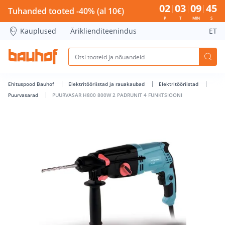
PUURVASAR H800 800W 2 PADRUNIT 4 FUNKTSIOONI - Bauh
02
03
09
45
Tuhanded tooted -40% (al 10€)
P
T
MIN
S
Kauplused
Äriklienditeenindus
ET
Ehituspood Bauhof
Elektritööriistad ja rauakaubad
Elektritööriistad
Puurvasarad
PUURVASAR H800 800W 2 PADRUNIT 4 FUNKTSIOONI