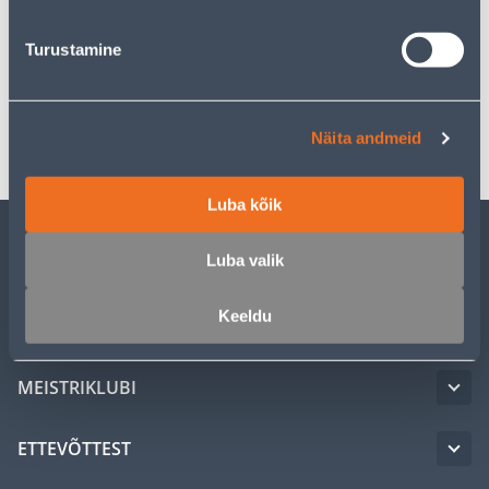
Turustamine
Spetsifikatsioon
Transport
Näita andmeid
Luba kõik
Luba valik
KLIENDITEENINDUS
Keeldu
TEENUSED
MEISTRIKLUBI
ETTEVÕTTEST