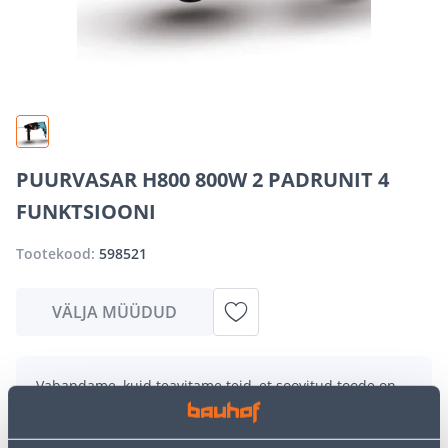
PUURVASAR H800 800W 2 PADRUNIT 4
FUNKTSIOONI
Tootekood:
598521
VÄLJA MÜÜDUD
Vabandame, kuid teavitame teid, et soovitud toode on
hetkel suure nõudluse tõttu ajutiselt otsas. Siiski
pakume suurepäraseid alternatiive samast
tootekategooriast
, mis võivad teile sama palju rõõmu