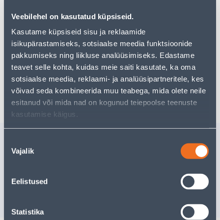
pakkuda!
Veebilehel on kasutatud küpsiseid.
Teie ostlemisrõõm ei pea aga siin lõppema - oma
uurimistööd saate jätkata, naastes
avalehele
või
Kasutame küpsiseid sisu ja reklaamide
kasutades meie võimsat otsingufunktsiooni, et leida
isikupärastamiseks, sotsiaalse meedia funktsioonide
veelgi meelepärasemad valikuid. Head ostlemist!
pakkumiseks ning liikluse analüüsimiseks. Edastame
teavet selle kohta, kuidas meie saiti kasutate, ka oma
sotsiaalse meedia, reklaami- ja analüüsipartneritele, kes
Tarne pole võimalik
võivad seda kombineerida muu teabega, mida olete neile
esitanud või mida nad on kogunud teiepoolse teenuste
kasutamise käigus.
Sarnased tooted
Nõusoleku
Vajalik
valik
SUKELDUSSAAG
RIHTLATT
POWX0561 1200W
Tarne pole võimalik
Eelistused
117
.20 €
70
.32 €
VÄLJA MÜÜDUD
sisselogitud kl
Statistika