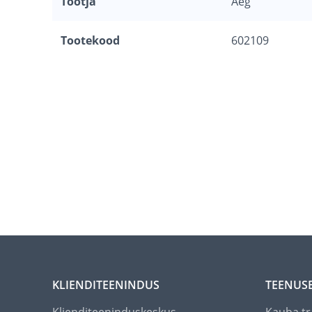
Tootja
Aeg
Tootekood
602109
KLIENDITEENINDUS
TEENUS