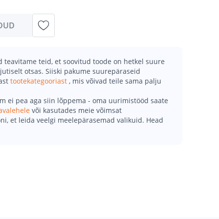
DUD
teavitame teid, et soovitud toode on hetkel suure
jutiselt otsas. Siiski pakume suurepäraseid
mast
tootekategooriast
, mis võivad teile sama palju
õm ei pea aga siin lõppema - oma uurimistööd saate
avalehele
või kasutades meie võimsat
ni, et leida veelgi meelepärasemad valikuid. Head