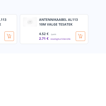
L113
ANTENNIKAABEL AL113
K
10M VALGE TESATEK
4
.52 €
/pakk
2
.71 €
sisselogitud kliendile