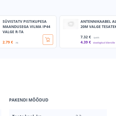
SÜVISTATV PISTIKUPESA
ANTENNIKAABEL A
MAANDUSEGA VILMA IP44
20M VALGE TESATE
VALGE R-TA
7
.32 €
/pakk
2
.79 €
4
.39 €
sisselogitud kliendile
/tk
PAKENDI MÕÕDUD