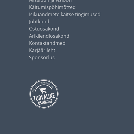
Missioon ja visioon
Käitumispõhimõtted
Isikuandmete kaitse tingimused
Juhtkond
Ostuosakond
Ärikliendiosakond
Kontaktandmed
Karjäärileht
Sponsorlus