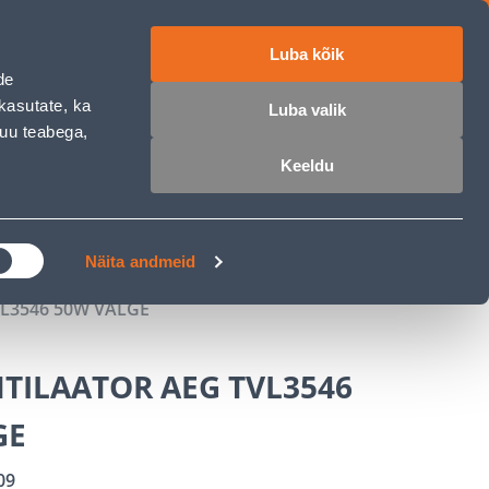
Luba kõik
ET
RU
EN
de
kasutate, ka
Luba valik
muu teabega,
 sisse
Ostunimekiri
Ostukorv
Keeldu
ÄRELMAKS
MEISTRIKLUBI
BLOGI
Näita andmeid
L3546 50W VALGE
TILAATOR AEG TVL3546
GE
09