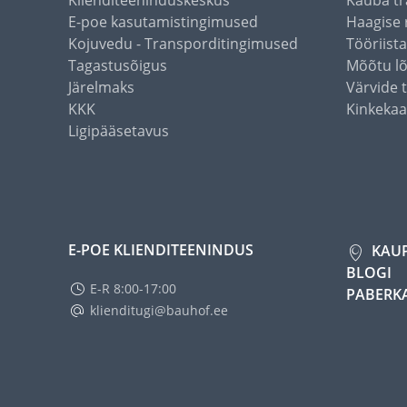
Klienditeeninduskeskus
Kauba tr
E-poe kasutamistingimused
Haagise 
Kojuvedu - Transporditingimused
Tööriist
Tagastusõigus
Mõõtu l
Järelmaks
Värvide 
KKK
Kinkekaa
Ligipääsetavus
E-POE KLIENDITEENINDUS
KAU
BLOGI
E-R 8:00-17:00
PABERK
klienditugi@bauhof.ee