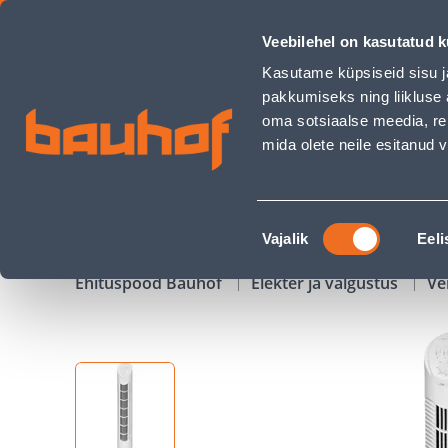
TORNVENTILAATOR AEG TVL3546 50W VALGE - Bauhof has l
Veebilehel on kasutatud k
Kauplused
Äriklienditeenindus
Klienditeeni
Kasutame küpsiseid sisu j
pakkumiseks ning liikluse 
oma sotsiaalse meedia, re
mida olete neile esitanud
TOOTED
KAMPAANIAD
Nõusoleku
Vajalik
Eeli
valik
Ehituspood Bauhof
Elekter ja valgustus
Ve