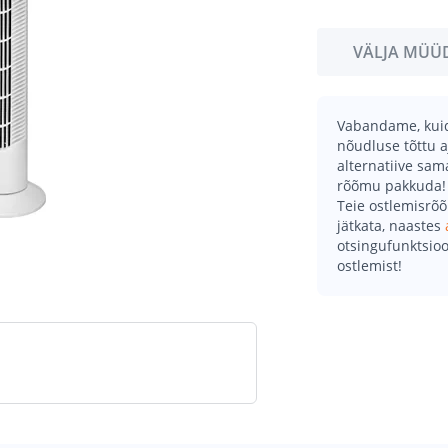
VÄLJA MÜÜ
Vabandame, kuid 
nõudluse tõttu a
alternatiive sa
rõõmu pakkuda!
Teie ostlemisrõ
jätkata, naastes
otsingufunktsioo
ostlemist!