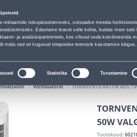
oaded
01
04
49
01
Tuhanded tooted -40% (al 10€)
P
T
MIN
S
üpsiseid.
ndus
Teenused
Karjäärileht
a reklaamide isikupärastamiseks, sotsiaalse meedia funktsiooni
analüüsimiseks. Edastame teavet selle kohta, kuidas meie saiti 
klaami- ja analüüsipartneritele, kes võivad seda kombineerida 
OTSI
Logi
 või mida nad on kogunud teiepoolse teenuste kasutamise käigus.
KATALOOGID
TÖÖRIISTALAENUTUS
J
stused
Statistika
Turustamine
ntilatsioon
Ventilaatorid
TORNVENTILAATOR AEG TV
TORNVEN
50W VAL
Tootekood:
6021