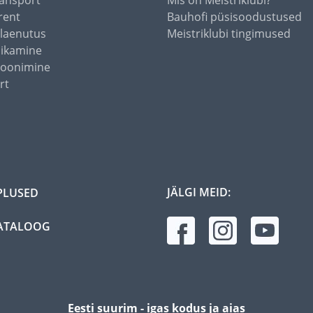
ansport
Mis on Meistriklubi?
rent
Bauhofi püsisoodustused
alaenutus
Meistriklubi tingimused
õikamine
toonimine
rt
JÄLGI MEID:
PLUSED
ATALOOG
Eesti suurim - igas kodus ja aias