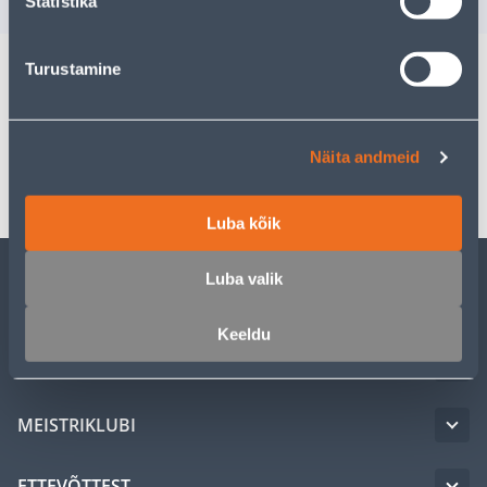
Statistika
Turustamine
Spetsifikatsioon
Näita andmeid
Transport
Luba kõik
Luba valik
KLIENDITEENINDUS
Keeldu
TEENUSED
MEISTRIKLUBI
ETTEVÕTTEST