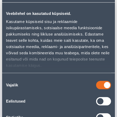
Veebilehel on kasutatud küpsiseid.
Vaata saadavust
Kasutame küpsiseid sisu ja reklaamide
isikupärastamiseks, sotsiaalse meedia funktsioonide
pakkumiseks ning liikluse analüüsimiseks. Edastame
teavet selle kohta, kuidas meie saiti kasutate, ka oma
Eeldatav kojuvedu 3,69 € al. 2-5 tööpäeva
sotsiaalse meedia, reklaami- ja analüüsipartneritele, kes
Tarne pakiautomaati al. 2,29 € al. 2-5 tööpäeva
võivad seda kombineerida muu teabega, mida olete neile
esitanud või mida nad on kogunud teiepoolse teenuste
Poest kätte, alates 10.08.2026
kasutamise käigus.
Nõusoleku
Vajalik
valik
Sarnased tooted
NAELAD ÜP 1,2X20 ZN
NAELAD Ü
Eelistused
~250TK
~170TK
3
.59 €
3
.59 €
/pakk
/pa
2
.15 €
2
.15 €
sisselogitud kliendile
sisselogitud kl