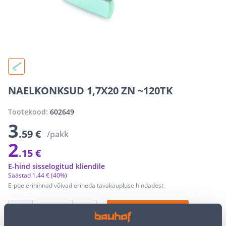
NAELKONKSUD 1,7X20 ZN ~120TK
Tootekood:
602649
3
.59 €
/pakk
2
.15 €
E-hind sisselogitud kliendile
Säästad
1
.
44 €
(40%)
E-poe erihinnad võivad erineda tavakaupluse hindadest
−
+
LISA OSTUKORVI