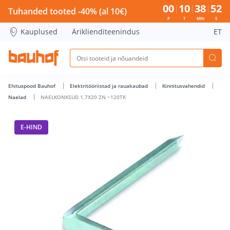
NAELKONKSUD 1,7X20 ZN ~120TK - Bauhof has loaded
00
10
38
51
Tuhanded tooted -40% (al 10€)
P
T
MIN
S
Kauplused
Äriklienditeenindus
ET
Ehituspood Bauhof
Elektritööriistad ja rauakaubad
Kinnitusvahendid
Naelad
NAELKONKSUD 1,7X20 ZN ~120TK
E-HIND