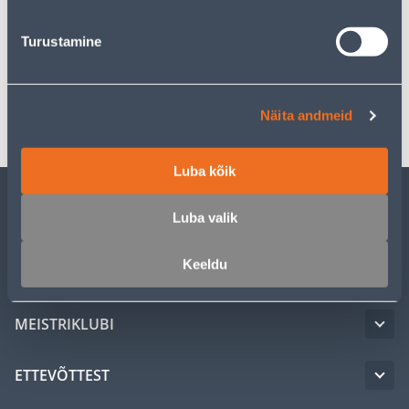
Turustamine
Spetsifikatsioon
Transport
Näita andmeid
Luba kõik
Luba valik
KLIENDITEENINDUS
Keeldu
TEENUSED
MEISTRIKLUBI
ETTEVÕTTEST