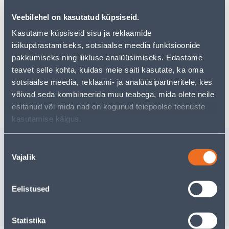
pakkuda!
Veebilehel on kasutatud küpsiseid.
Teie ostlemisrõõm ei pea aga siin lõppema - oma
uurimistööd saate jätkata, naastes
avalehele
või
Kasutame küpsiseid sisu ja reklaamide
kasutades meie võimsat otsingufunktsiooni, et leida
isikupärastamiseks, sotsiaalse meedia funktsioonide
veelgi meelepärasemad valikuid. Head ostlemist!
pakkumiseks ning liikluse analüüsimiseks. Edastame
teavet selle kohta, kuidas meie saiti kasutate, ka oma
sotsiaalse meedia, reklaami- ja analüüsipartneritele, kes
Tarne pole võimalik
võivad seda kombineerida muu teabega, mida olete neile
esitanud või mida nad on kogunud teiepoolse teenuste
kasutamise käigus.
Sarnased tooted
Nõusoleku
Vajalik
valik
POLT TÄISKEERE 8.8
KIVIPUUR
M12X25 ZN DIN 933 10TK
OSALINE
PAKIS
Tarne pole v
Eelistused
7
.06 €
/pakk
4
.59 €
VÄ
sisselogitud kliendile
Statistika