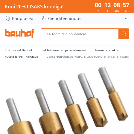
VERSENGIPUURIDE KMPL. 5 OSA F0840 8;10;12;16;19MM - Ba
00
12
08
56
Kuni 20% LISAKS koodiga!
P
T
MIN
S
Kauplused
Äriklienditeenindus
ET
Ehituspood Bauhof
Elektritööriistad ja rauakaubad
Tööriistatarvikud
Puurid ja trelli tarvikud
VERSENGIPUURIDE KMPL. 5 OSA F0840 8;10;12;16;19MM