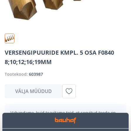
VERSENGIPUURIDE KMPL. 5 OSA F0840
8;10;12;16;19MM
Tootekood:
603987
VÄLJA MÜÜDUD
Vabandame, kuid teavitame teid, et soovitud toode on
hetkel suure nõudluse tõttu ajutiselt otsas. Siiski
pakume suurepäraseid alternatiive samast
tootekategooriast
, mis võivad teile sama palju rõõmu