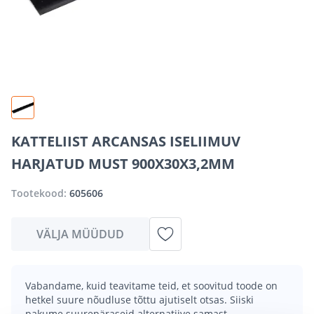
KATTELIIST ARCANSAS ISELIIMUV
HARJATUD MUST 900X30X3,2MM
Tootekood:
605606
VÄLJA MÜÜDUD
Vabandame, kuid teavitame teid, et soovitud toode on
hetkel suure nõudluse tõttu ajutiselt otsas. Siiski
pakume suurepäraseid alternatiive samast