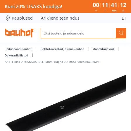
KATTELIIST ARCANSAS ISELIIMUV HARJATUD MUST 900X30X3
00
11
41
12
Kuni 20% LISAKS koodiga!
P
T
MIN
S
Kauplused
Äriklienditeenindus
ET
Ehituspood Bauhof
Elektritööriistad ja rauakaubad
Mööblitarvikud
Dekoratiivliistud
KATTELIIST ARCANSAS ISELIIMUV HARJATUD MUST 900X30X3,2MM