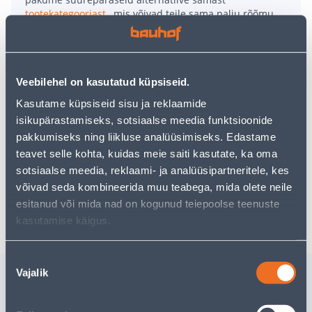
tootekategooriast
, mis võivad teile sama palju rõõmu
pakkuda!
Teie ostlemisrõõm ei pea aga siin lõppema - oma
uurimistööd saate jätkata, naastes
avalehele
või
kasutades meie võimsat otsingufunktsiooni, et leida
Veebilehel on kasutatud küpsiseid.
veelgi meelepärasemad valikuid. Head ostlemist!
Kasutame küpsiseid sisu ja reklaamide
isikupärastamiseks, sotsiaalse meedia funktsioonide
• Iseliimuv katteliist musta värvusega.
pakkumiseks ning liikluse analüüsimiseks. Edastame
• Mõõtmetega 900 x 30 x 3,2 mm.
teavet selle kohta, kuidas meie saiti kasutate, ka oma
• 14-päevane tagastusõigus.
sotsiaalse meedia, reklaami- ja analüüsipartneritele, kes
võivad seda kombineerida muu teabega, mida olete neile
esitanud või mida nad on kogunud teiepoolse teenuste
Tarne pole võimalik
kasutamise käigus.
Nõusoleku
Sarnased tooted
Vajalik
valik
PROFIIL ARCANSAS FLAT
BITUUME
METALL 1000X30X3MM
CORRUBI