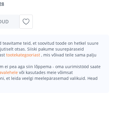
28
DUD
teavitame teid, et soovitud toode on hetkel suure
jutiselt otsas. Siiski pakume suurepäraseid
mast
tootekategooriast
, mis võivad teile sama palju
õm ei pea aga siin lõppema - oma uurimistööd saate
avalehele
või kasutades meie võimsat
ni, et leida veelgi meelepärasemad valikuid. Head