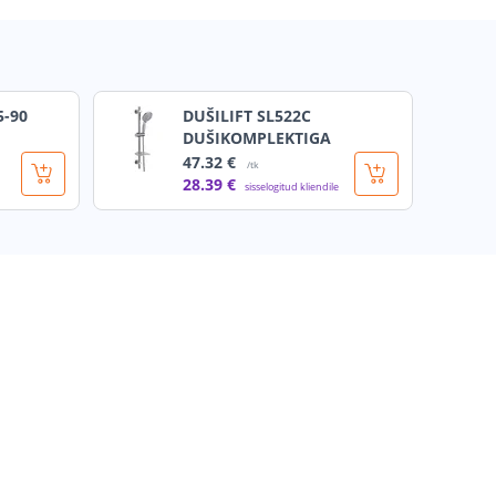
5-90
DUŠILIFT SL522C
DUŠIKOMPLEKTIGA
47
.32 €
/tk
28
.39 €
sisselogitud kliendile