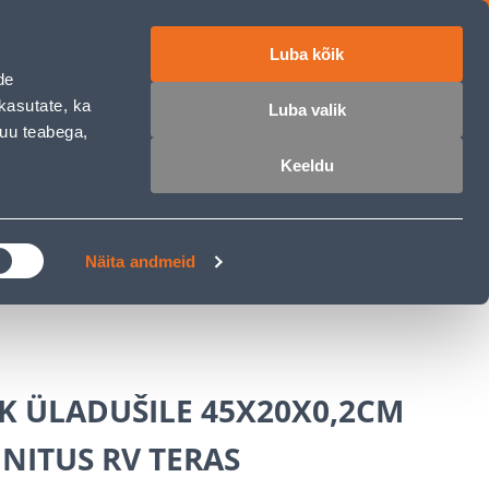
Luba kõik
ET
RU
EN
de
kasutate, ka
Luba valik
muu teabega,
 sisse
Ostunimekiri
Ostukorv
Keeldu
ÄRELMAKS
MEISTRIKLUBI
BLOGI
Näita andmeid
K ÜLADUŠILE 45X20X0,2CM
NITUS RV TERAS