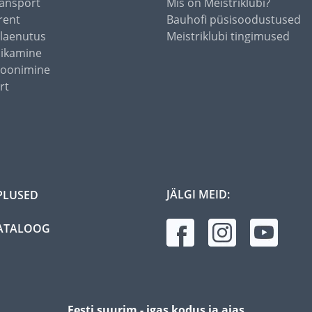
ansport
Mis on Meistriklubi?
rent
Bauhofi püsisoodustused
alaenutus
Meistriklubi tingimused
õikamine
toonimine
rt
JÄLGI MEID:
PLUSED
ATALOOG
Eesti suurim - igas kodus ja aias