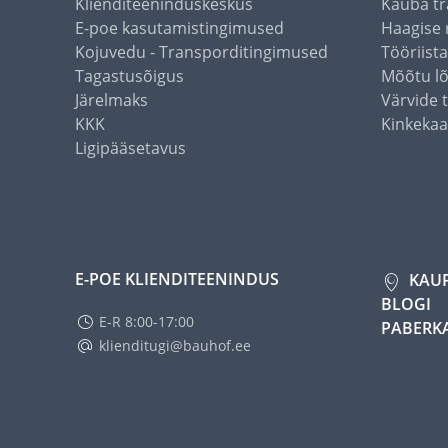
Klienditeeninduskeskus
Kauba tr
E-poe kasutamistingimused
Haagise 
Kojuvedu - Transporditingimused
Tööriist
Tagastusõigus
Mõõtu l
Järelmaks
Värvide 
KKK
Kinkekaa
Ligipääsetavus
E-POE KLIENDITEENINDUS
KAU
BLOGI
E-R 8:00-17:00
PABERK
klienditugi@bauhof.ee