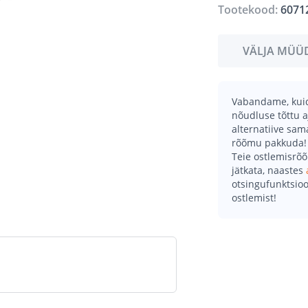
Tootekood:
6071
VÄLJA MÜÜ
Vabandame, kuid 
nõudluse tõttu a
alternatiive sa
rõõmu pakkuda!
Teie ostlemisrõ
jätkata, naastes
otsingufunktsioo
ostlemist!