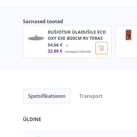
Sarnased tooted
DUŠIOTSIK ÜLADUŠILE ECO
OXY EXE Ø20CM RV TERAS
54
.66 €
/tk
32
.80 €
sisselogitud kliendile
Spetsifikatsioon
Transport
ÜLDINE