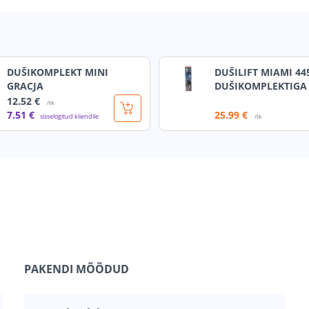
DUŠIKOMPLEKT MINI
DUŠILIFT MIAMI 44
GRACJA
DUŠIKOMPLEKTIGA
12
.52 €
/tk
7
.51 €
25
.99 €
sisselogitud kliendile
/tk
PAKENDI MÕÕDUD