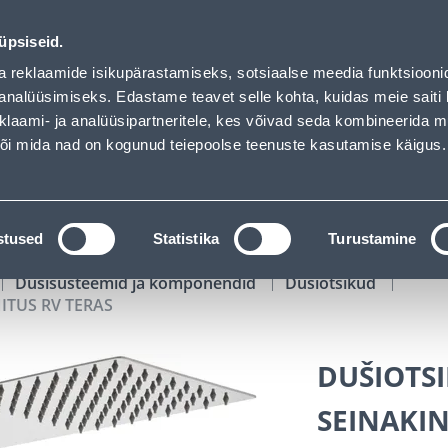
S - Bauhof has loaded
02
04
32
54
Tuhanded tooted -40% (al 10€)
P
T
MIN
S
üpsiseid.
ndus
Teenused
Karjäärileht
a reklaamide isikupärastamiseks, sotsiaalse meedia funktsiooni
analüüsimiseks. Edastame teavet selle kohta, kuidas meie saiti 
klaami- ja analüüsipartneritele, kes võivad seda kombineerida 
OTSI
Logi
 või mida nad on kogunud teiepoolse teenuste kasutamise käigus.
KATALOOGID
TÖÖRIISTALAENUTUS
J
stused
Statistika
Turustamine
Dušisüsteemid ja komponendid
Dušiotsikud
ITUS RV TERAS
DUŠIOTSI
SEINAKIN