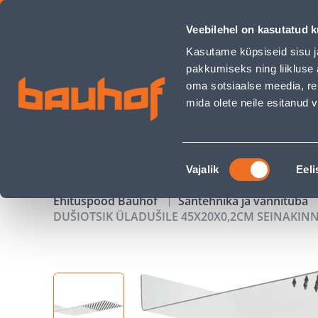
DUŠIOTSIK ÜLADUŠILE 45X20X0,2CM SEINAKINNITUS RV TERA
Veebilehel on kasutatud k
Kauplused
Äriklienditeenindus
Klienditeeni
Kasutame küpsiseid sisu j
pakkumiseks ning liikluse 
oma sotsiaalse meedia, re
mida olete neile esitanud
TOOTED
KAMPAANIAD
Nõusoleku
Vajalik
Eeli
valik
Ehituspood Bauhof
Santehnika ja vannituba
DUŠIOTSIK ÜLADUŠILE 45X20X0,2CM SEINAKINN