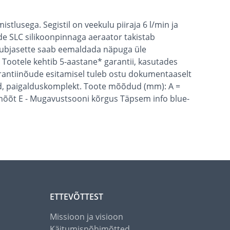
stlusega. Segistil on veekulu piiraja 6 l/min ja
de SLC silikoonpinnaga aeraator takistab
 lubjasette saab eemaldada näpuga üle
Tootele kehtib 5-aastane* garantii, kasutades
Garantiinõude esitamisel tuleb ostu dokumentaaselt
ikud, paigalduskomplekt. Toote mõõdud (mm): A =
läbimõõt E - Mugavustsooni kõrgus Täpsem info blue-
ETTEVÕTTEST
Missioon ja visioon
Käitumispõhimõtted