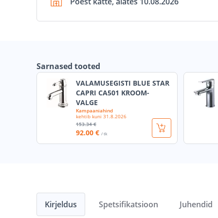
Poest kätte, alates 10.08.2026
Sarnased tooted
VALAMUSEGISTI BLUE STAR
CAPRI CA501 KROOM-
VALGE
Kampaaniahind
kehtib kuni
31.8.2026
153
.34 €
92
.00 €
/ tk
Kirjeldus
Spetsifikatsioon
Juhendid