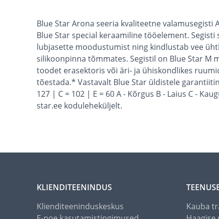
Blue Star Arona seeria kvaliteetne valamusegisti AR
Blue Star special keraamiline tööelement. Segisti
lubjasette moodustumist ning kindlustab vee ühtl
silikoonpinna tõmmates. Segistil on Blue Star M
toodet erasektoris või äri- ja ühiskondlikes ruum
tõestada.* Vastavalt Blue Star üldistele garantii
127 | C = 102 | E = 60 A - Kõrgus B - Laius C - Ka
star.ee koduleheküljelt.
KLIENDITEENINDUS
TEENUS
Klienditeeninduskeskus
Kauba tr
E-poe kasutamistingimused
Haagise 