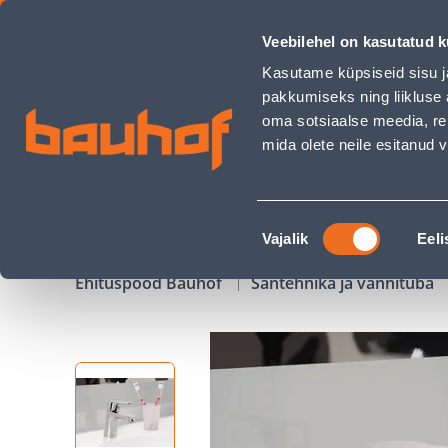
VALAMUSEGISTI BLUE STAR ARONA AR 502 KROOM - Bauhof 
Veebilehel on kasutatud k
Kauplused
Äriklienditeenindus
Klienditeeni
Kasutame küpsiseid sisu j
pakkumiseks ning liikluse 
oma sotsiaalse meedia, re
mida olete neile esitanud
TOOTED
KAMPAANIAD
Nõusoleku
Vajalik
Eeli
valik
Ehituspood Bauhof
Santehnika ja vannituba