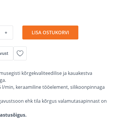
+
LISA OSTUKORVI
vust
amusegisti kõrgekvaliteedilise ja kauakestva
ga.
 6 l/min, keraamiline tööelement, silikoonpinnaga
gavustsoon ehk tila kõrgus valamutasapinnast on
gastusõigus.