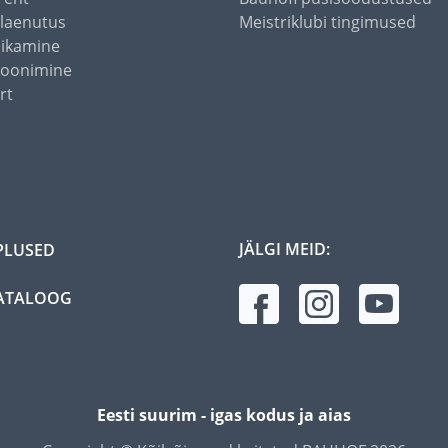
alaenutus
Meistriklubi tingimused
õikamine
toonimine
rt
JÄLGI MEID:
PLUSED
ATALOOG
Eesti suurim - igas kodus ja aias