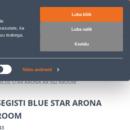
Luba kõik
ET
RU
EN
de
kasutate, ka
Luba valik
muu teabega,
 sisse
Ostunimekiri
Ostukorv
Keeldu
ÄRELMAKS
MEISTRIKLUBI
BLOGI
Näita andmeid
BLUE STAR ARONA AR 502 KROOM
EGISTI BLUE STAR ARONA
KROOM
43