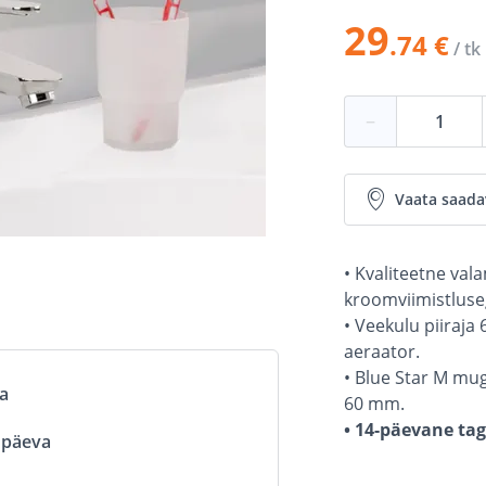
29
.74 €
/ tk
−
Vaata saada
• Kvaliteetne val
kroomviimistluse
• Veekulu piiraja
aeraator.
• Blue Star M mu
va
60 mm.
• 14-päevane ta
ööpäeva