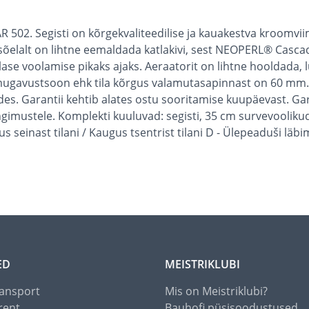
 502. Segisti on kõrgekvaliteedilise ja kauakestva kroomviimi
 sõelalt on lihtne eemaldada katlakivi, sest NEOPERL® Casca
ase voolamise pikaks ajaks. Aeraatorit on lihtne hooldada,
 mugavustsoon ehk tila kõrgus valamutasapinnast on 60 mm. 
ides. Garantii kehtib alates ostu sooritamise kuupäevast. 
tingimustele. Komplekti kuuluvad: segisti, 35 cm survevool
ugus seinast tilani / Kaugus tsentrist tilani D - Ülepeaduši 
ED
MEISTRIKLUBI
ansport
Mis on Meistriklubi?
rent
Bauhofi püsisoodustused