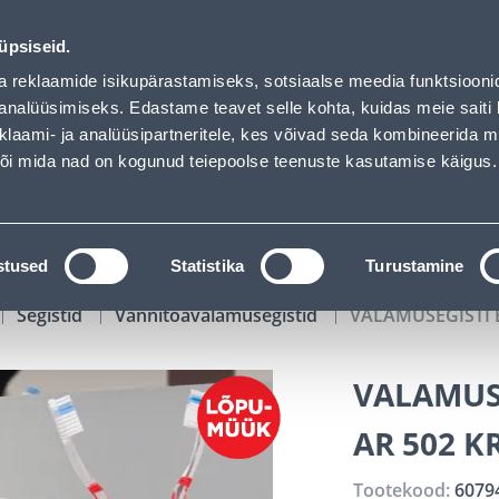
has loaded
00
12
25
19
Tuhanded tooted -40% (al 10€)
P
T
MIN
S
üpsiseid.
ndus
Teenused
Karjäärileht
a reklaamide isikupärastamiseks, sotsiaalse meedia funktsiooni
analüüsimiseks. Edastame teavet selle kohta, kuidas meie saiti 
klaami- ja analüüsipartneritele, kes võivad seda kombineerida 
OTSI
Logi
 või mida nad on kogunud teiepoolse teenuste kasutamise käigus.
KATALOOGID
TÖÖRIISTALAENUTUS
J
stused
Statistika
Turustamine
Segistid
Vannitoavalamusegistid
VALAMUSEGISTI 
VALAMUS
AR 502 
Tootekood:
6079