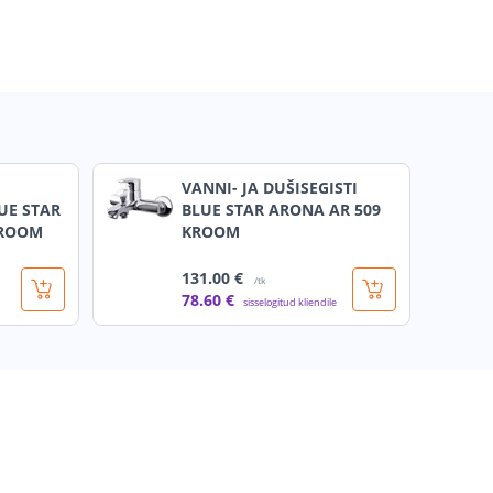
VANNI- JA DUŠISEGISTI
UE STAR
BLUE STAR ARONA AR 509
KROOM
KROOM
131
.00 €
/tk
78
.60 €
sisselogitud kliendile