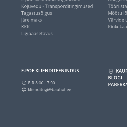
Kojuvedu - Transporditingimused
Tööriist
Tagastusõigus
Mõõtu l
Järelmaks
Värvide 
KKK
Kinkekaa
Ligipääsetavus
E-POE KLIENDITEENINDUS
KAU
BLOGI
E-R 8:00-17:00
PABERK
klienditugi@bauhof.ee