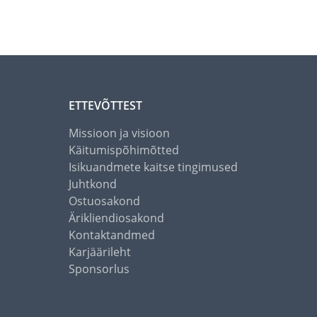
ETTEVÕTTEST
Missioon ja visioon
Käitumispõhimõtted
Isikuandmete kaitse tingimused
Juhtkond
Ostuosakond
Ärikliendiosakond
Kontaktandmed
Karjäärileht
Sponsorlus