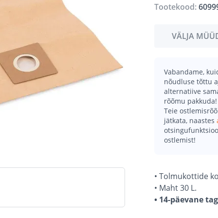
Tootekood:
6099
VÄLJA MÜÜ
Vabandame, kuid 
nõudluse tõttu a
alternatiive sa
rõõmu pakkuda!
Teie ostlemisrõ
jätkata, naastes
otsingufunktsioo
ostlemist!
• Tolmukottide ko
• Maht 30 L.
• 14-päevane ta