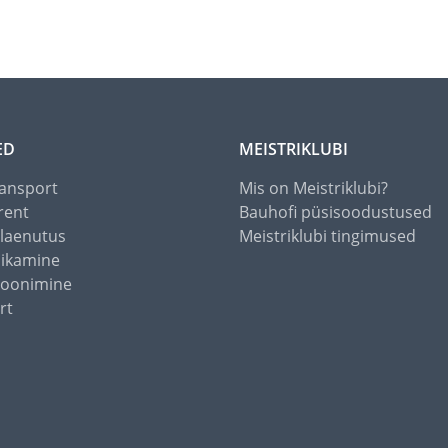
ED
MEISTRIKLUBI
ansport
Mis on Meistriklubi?
rent
Bauhofi püsisoodustused
alaenutus
Meistriklubi tingimused
õikamine
toonimine
rt