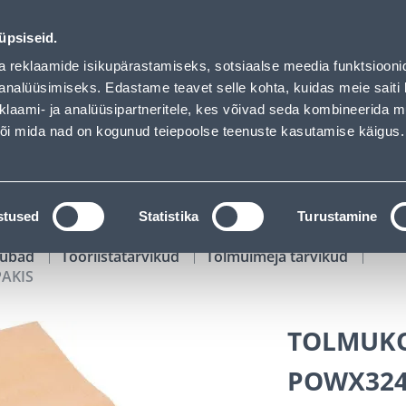
f has loaded
02
11
32
38
Tuhanded tooted -40% (al 10€)
P
T
MIN
S
üpsiseid.
ndus
Teenused
Karjäärileht
a reklaamide isikupärastamiseks, sotsiaalse meedia funktsiooni
analüüsimiseks. Edastame teavet selle kohta, kuidas meie saiti 
klaami- ja analüüsipartneritele, kes võivad seda kombineerida 
OTSI
Logi
 või mida nad on kogunud teiepoolse teenuste kasutamise käigus.
KATALOOGID
TÖÖRIISTALAENUTUS
J
stused
Statistika
Turustamine
kaubad
Tööriistatarvikud
Tolmuimeja tarvikud
AKIS
TOLMUKO
POWX324A