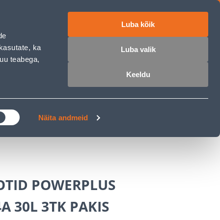
Luba kõik
ET
RU
EN
de
kasutate, ka
Luba valik
muu teabega,
 sisse
Ostunimekiri
Ostukorv
Keeldu
ÄRELMAKS
MEISTRIKLUBI
BLOGI
Näita andmeid
TID POWERPLUS
 30L 3TK PAKIS