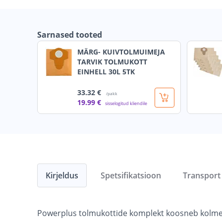
Sarnased tooted
MÄRG- KUIVTOLMUIMEJA
TARVIK TOLMUKOTT
EINHELL 30L 5TK
33
.32 €
/pakk
19
.99 €
sisselogitud kliendile
Kirjeldus
Spetsifikatsioon
Transport
Powerplus tolmukottide komplekt koosneb kolmes