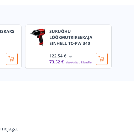
ISKARS
SURUÕHU
LÖÖKMUTRIKEERAJA
EINHELL TC-PW 340
122
.54 €
/tk
73
.52 €
sisselogitud kliendile
imejaga.