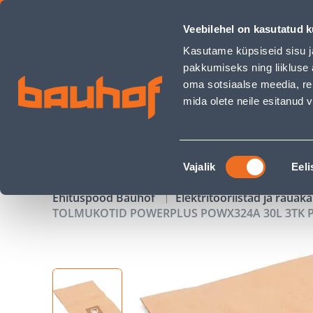
TOLMUKOTID POWERPLUS POWX324A 30L 3TK PAKIS - Bauho
Veebilehel on kasutatud k
Kauplused
Äriklienditeenindus
Klienditeeni
Kasutame küpsiseid sisu j
pakkumiseks ning liikluse 
oma sotsiaalse meedia, re
mida olete neile esitanud
TOOTED
KAMPAANIAD
Nõusoleku
Vajalik
Eeli
valik
Ehituspood Bauhof
Elektritööriistad ja raua
TOLMUKOTID POWERPLUS POWX324A 30L 3TK P