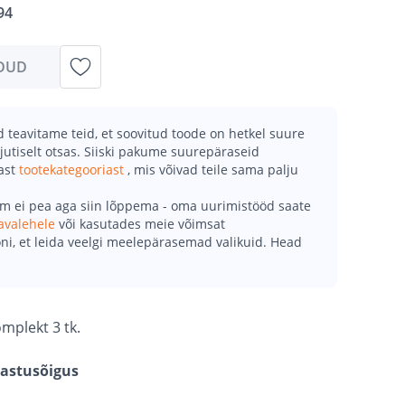
94
DUD
teavitame teid, et soovitud toode on hetkel suure
jutiselt otsas. Siiski pakume suurepäraseid
mast
tootekategooriast
, mis võivad teile sama palju
õm ei pea aga siin lõppema - oma uurimistööd saate
avalehele
või kasutades meie võimsat
ni, et leida veelgi meelepärasemad valikuid. Head
mplekt 3 tk.
gastusõigus