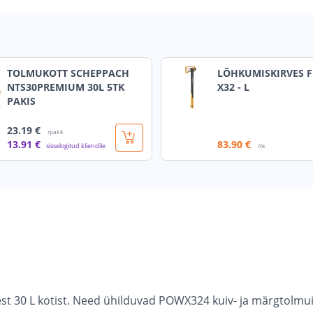
TOLMUKOTT SCHEPPACH
LÕHKUMISKIRVES F
NTS30PREMIUM 30L 5TK
X32 - L
PAKIS
23
.19 €
/pakk
13
.91 €
83
.90 €
sisselogitud kliendile
/tk
t 30 L kotist. Need ühilduvad POWX324 kuiv- ja märgtolmu