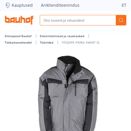
TÖÖJOPE PARKA SMART XL - Bauhof has loaded
Kauplused
Äriklienditeenindus
ET
Ehituspood Bauhof
Elektritööriistad ja rauakaubad
Töökaitsevahendid
Tööriided
TÖÖJOPE PARKA SMART XL