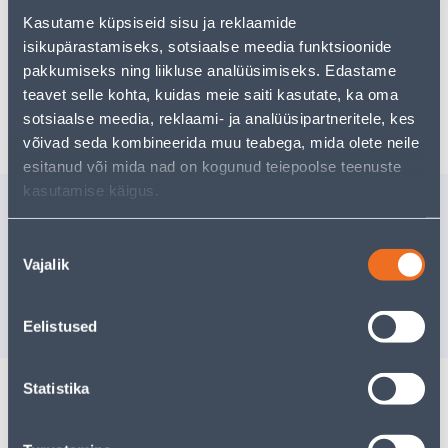
kasutades meie võimsat otsingufunktsiooni, et leida
veelgi meelepärasemad valikuid. Head ostlemist!
Kasutame küpsiseid sisu ja reklaamide
isikupärastamiseks, sotsiaalse meedia funktsioonide
pakkumiseks ning liikluse analüüsimiseks. Edastame
teavet selle kohta, kuidas meie saiti kasutate, ka oma
Tarne pole võimalik
sotsiaalse meedia, reklaami- ja analüüsipartneritele, kes
võivad seda kombineerida muu teabega, mida olete neile
esitanud või mida nad on kogunud teiepoolse teenuste
kasutamise käigus.
Sarnased tooted
VEST HELKURITEGA
KOMBINE
Nõusoleku
KOLLANE L/XL
HALL XL
Vajalik
valik
Tarne pole v
5
.59 €
/tk
3
.63 €
VÄ
Eelistused
sisselogitud kliendile
Statistika
Spetsifikatsioon