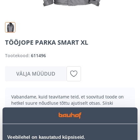
TÖÖJOPE PARKA SMART XL
Tootekood:
611496
VÄLJA MÜÜDUD
Vabandame, kuid teavitame teid, et soovitud toode on
hetkel suure nõudluse tõttu ajutiselt otsas. Siiski
pakume suurepäraseid alternatiive samast
tootekategooriast
, mis võivad teile sama palju rõõmu
pakkuda!
Teie ostlemisrõõm ei pea aga siin lõppema - oma
uurimistööd saate jätkata, naastes
avalehele
või
Veebilehel on kasutatud küpsiseid.