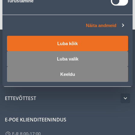
Turustamine
Transport
Näita andmeid
Luba kõik
KLIENDITEENINDUS
Luba valik
TEENUSED
Keeldu
MEISTRIKLUBI
ETTEVÕTTEST
E-POE KLIENDITEENINDUS
E-R 8:00-17:00