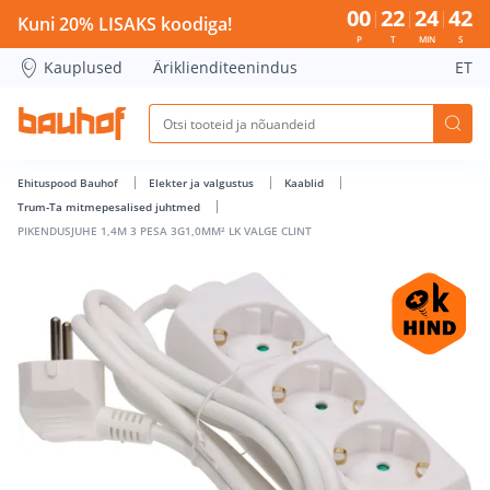
PIKENDUSJUHE 1,4M 3 PESA 3G1,0MM² LK VALGE CLINT - Ba
00
22
24
41
Kuni 20% LISAKS koodiga!
P
T
MIN
S
Kauplused
Äriklienditeenindus
ET
Ehituspood Bauhof
Elekter ja valgustus
Kaablid
Trum-Ta mitmepesalised juhtmed
PIKENDUSJUHE 1,4M 3 PESA 3G1,0MM² LK VALGE CLINT