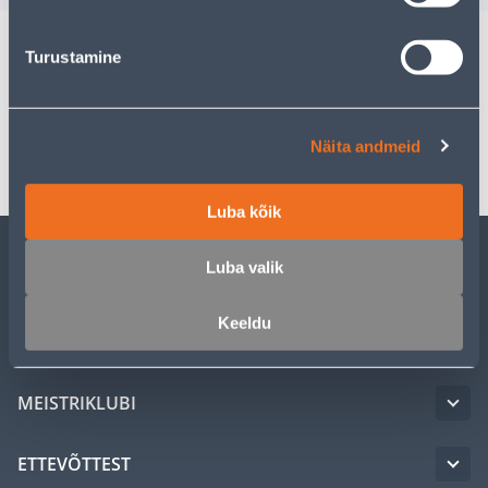
Turustamine
Spetsifikatsioon
Transport
Näita andmeid
Luba kõik
Luba valik
KLIENDITEENINDUS
Keeldu
TEENUSED
MEISTRIKLUBI
ETTEVÕTTEST