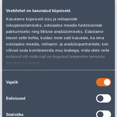
Veebilehel on kasutatud küpsiseid.
Vaata saadavust
Kasutame küpsiseid sisu ja reklaamide
isikupärastamiseks, sotsiaalse meedia funktsioonide
pakkumiseks ning liikluse analüüsimiseks. Edastame
Eeldatav kojuvedu 3,69 € al. 2-5 tööpäeva
teavet selle kohta, kuidas meie saiti kasutate, ka oma
Tarne pakiautomaati al. 2,29 € al. 2-5 tööpäeva
sotsiaalse meedia, reklaami- ja analüüsipartneritele, kes
võivad seda kombineerida muu teabega, mida olete neile
Poest kätte, alates 06.08.2026
esitanud või mida nad on kogunud teiepoolse teenuste
kasutamise käigus.
Nõusoleku
Sarnased tooted
Vajalik
valik
PIKENDUSJUHE 3M 3
PIKENDUS
PESA 3G1,5MM² LÜLITI LK
PESA 3G1
Eelistused
MUST CLINT
MUST CL
5
.99 €
3
.99 €
/tk
/tk
Statistika