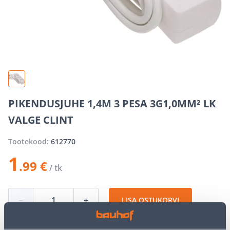
PIKENDUSJUHE 1,4M 3 PESA 3G1,0MM² LK
VALGE CLINT
Tootekood:
612770
1
.99 €
/ tk
−
+
LISA OSTUKORVI