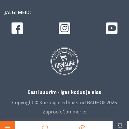
JÄLGI MEID:
Eesti suurim - igas kodus ja aias
Copyright © Kõik õigused kaitstud BAUHOF 2026
Zaproo eCommerce