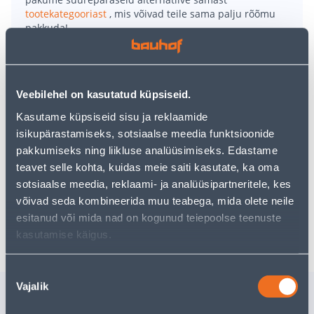
tootekategooriast
, mis võivad teile sama palju rõõmu
pakkuda!
Teie ostlemisrõõm ei pea aga siin lõppema - oma
uurimistööd saate jätkata, naastes
avalehele
või
kasutades meie võimsat otsingufunktsiooni, et leida
veelgi meelepärasemad valikuid. Head ostlemist!
Veebilehel on kasutatud küpsiseid.
Kasutame küpsiseid sisu ja reklaamide
• Seinale kinnitatav pesurest on lahti tõmmatav.
isikupärastamiseks, sotsiaalse meedia funktsioonide
• Laius on 60 cm ja kõrgus on 19 cm.
pakkumiseks ning liikluse analüüsimiseks. Edastame
• Pesu kuivatamise ala kuni 3 m.
teavet selle kohta, kuidas meie saiti kasutate, ka oma
• 14-päevane tagastusõigus.
sotsiaalse meedia, reklaami- ja analüüsipartneritele, kes
võivad seda kombineerida muu teabega, mida olete neile
esitanud või mida nad on kogunud teiepoolse teenuste
Tarne pole võimalik
kasutamise käigus.
Nõusoleku
Vajalik
valik
Sarnased tooted