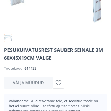
PESUKUIVATUSREST SAUBER SEINALE 3M
60X45X19CM VALGE
Tootekood:
614433
VÄLJA MÜÜDUD
Vabandame, kuid teavitame teid, et soovitud toode on
hetkel suure nõudluse tõttu ajutiselt otsas. Siiski
pakume suurepäraseid alternatiive samast