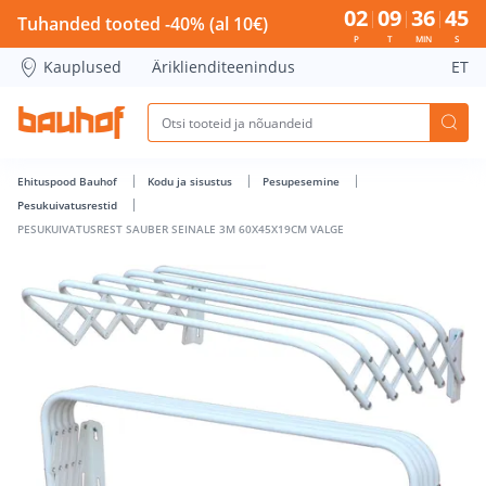
PESUKUIVATUSREST SAUBER SEINALE 3M 60X45X19CM VALGE
02
09
36
45
Tuhanded tooted -40% (al 10€)
P
T
MIN
S
Kauplused
Äriklienditeenindus
ET
Ehituspood Bauhof
Kodu ja sisustus
Pesupesemine
Pesukuivatusrestid
PESUKUIVATUSREST SAUBER SEINALE 3M 60X45X19CM VALGE