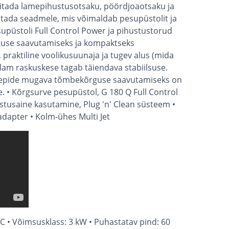
lülitada lamepihustusotsaku, pöördjoaotsaku ja
tada seadmele, mis võimaldab pesupüstolit ja
supüstoli Full Control Power ja pihustustorud
guse saavutamiseks ja kompaktseks
 praktiline voolikusuunaja ja tugev alus (mida
m raskuskese tagab täiendava stabiilsuse.
opkäepide mugava tõmbekõrguse saavutamiseks on
. • Kõrgsurve pesupüstol, G 180 Q Full Control
stusaine kasutamine, Plug 'n' Clean süsteem •
adapter • Kolm-ühes Multi Jet
°C • Võimsusklass: 3 kW • Puhastatav pind: 60