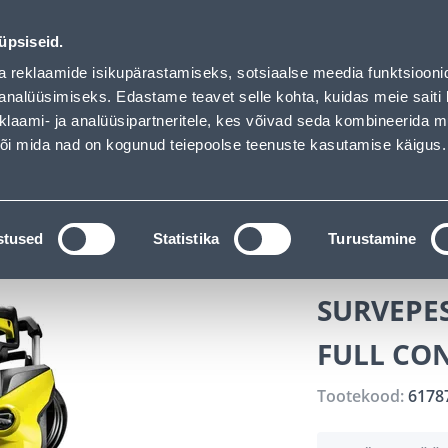
Bauhof has loaded
ndus
Teenused
Karjäärileht
üpsiseid.
a reklaamide isikupärastamiseks, sotsiaalse meedia funktsiooni
OTSI
Logi
analüüsimiseks. Edastame teavet selle kohta, kuidas meie saiti 
klaami- ja analüüsipartneritele, kes võivad seda kombineerida 
 või mida nad on kogunud teiepoolse teenuste kasutamise käigus.
KATALOOGID
TÖÖRIISTALAENUTUS
J
kaubad
Elektritööriistad
Survepesurid
SURVEPESUR
stused
Statistika
Turustamine
SURVEPE
FULL CO
Tootekood:
6178