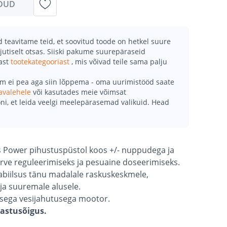
DUD
teavitame teid, et soovitud toode on hetkel suure
jutiselt otsas. Siiski pakume suurepäraseid
mast
tootekategooriast
, mis võivad teile sama palju
õm ei pea aga siin lõppema - oma uurimistööd saate
avalehele
või kasutades meie võimsat
ni, et leida veelgi meelepärasemad valikuid. Head
us Power pihustuspüstol koos +/- nuppudega ja
rve reguleerimiseks ja pesuaine doseerimiseks.
abiilsus tänu madalale raskuskeskmele,
ja suuremale alusele.
susega vesijahutusega mootor.
gastusõigus.