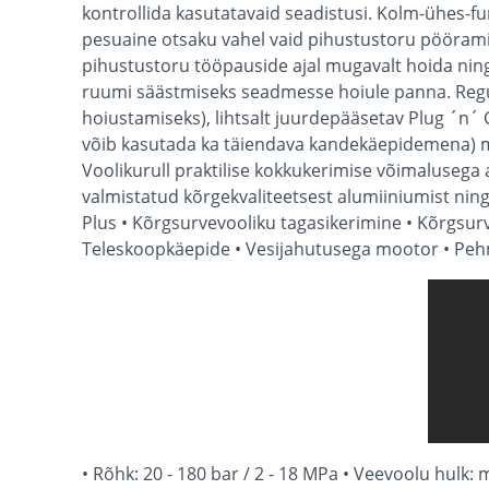
kontrollida kasutatavaid seadistusi. Kolm-ühes-fu
pesuaine otsaku vahel vaid pihustustoru pöörami
pihustustoru tööpauside ajal mugavalt hoida ning
ruumi säästmiseks seadmesse hoiule panna. Reg
hoiustamiseks), lihtsalt juurdepääsetav Plug ´n´ 
võib kasutada ka täiendava kandekäepidemena) m
Voolikurull praktilise kokkukerimise võimaluseg
valmistatud kõrgekvaliteetsest alumiiniumist ning
Plus • Kõrgsurvevooliku tagasikerimine • Kõrgsur
Teleskoopkäepide • Vesijahutusega mootor • Pehme
• Rõhk: 20 - 180 bar / 2 - 18 MPa • Veevoolu hulk