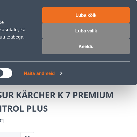
ET
RU
EN
Luba kõik
de
 sisse
Ostunimekiri
Ostukorv
kasutate, ka
Luba valik
muu teabega,
Keeldu
ÄRELMAKS
MEISTRIKLUBI
BLOGI
 KÄRCHER K 7 PREMIUM FULL CONTROL PLUS
Näita andmeid
SUR KÄRCHER K 7 PREMIUM
NTROL PLUS
71