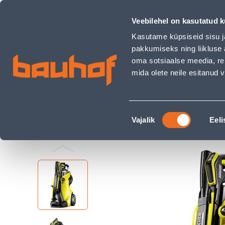
SURVEPESUR KÄRCHER K 7 PREMIUM FULL CONTROL PLUS - 
Kauplused
Äriklienditeenindus
Klienditeeni
Veebilehel on kasutatud k
Kasutame küpsiseid sisu j
pakkumiseks ning liikluse 
oma sotsiaalse meedia, re
mida olete neile esitanud
TOOTED
KAMPAANIAD
Nõusoleku
Ehituspood Bauhof
Elektritööriistad ja raua
Vajalik
Eeli
valik