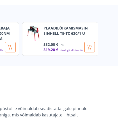
ERAJA
PLAADILÕIKAMISMASIN
000NM
EINHELL TE-TC 620/1 U
TA
532
.00 €
/tk
319
.20 €
dile
sisselogitud kliendile
püstolile võimaldab seadistada igale pinnale
iga, mis võimaldab kasutajatel lihtsalt