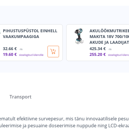
PIHUSTUSPÜSTOL EINHELL
AKULÖÖKMUTRIKE
VAAKUMPAAGIGA
MAKITA 18V 700/1
AKUDE JA LAADIJA
32
.66 €
425
.34 €
/tk
/tk
19
.60 €
255
.20 €
sisselogitud kliendile
sisselogitud klien
Transport
matult efektiivne survepesur, mis tänu innovaatilisele pesu
uleerimise ja pesuaine doseerimise nuppude ning LCD-ekraan