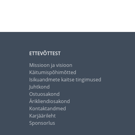
ETTEVÕTTEST
Missioon ja visioon
Käitumispõhimõtted
Isikuandmete kaitse tingimused
Juhtkond
Ostuosakond
Ärikliendiosakond
Kontaktandmed
Karjäärileht
Sponsorlus