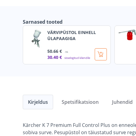
Sarnased tooted
VÄRVIPÜSTOL EINHELL
ÜLAPAAGIGA
50
.66 €
/tk
30
.40 €
sisselogitud kliendile
Kirjeldus
Spetsifikatsioon
Juhendid
Kärcher K 7 Premium Full Control Plus on enneole
sobiva surve. Pesupüstol on täiustatud surve reg