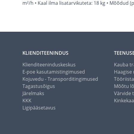
m²/h • Kaal ilma lisatarvikuteta: 18 kg • Mõõdud (
KLIENDITEENINDUS
TEENUS
Klienditeeninduskeskus
Kauba tr
E-poe kasutamistingimused
Haagise 
Kojuvedu - Transporditingimused
Tööriist
Tagastusõigus
Mõõtu l
Järelmaks
Värvide 
KKK
Kinkekaa
Ligipääsetavus