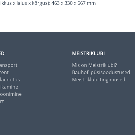
pikkus x laius x kõrgus): 463 x 330 x 667 mm
ED
MEISTRIKLUBI
ansport
Mis on Meistriklubi?
rent
Bauhofi püsisoodustused
alaenutus
Meistriklubi tingimused
õikamine
toonimine
rt