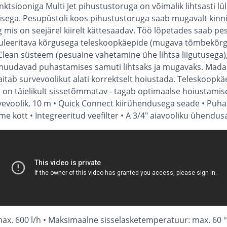
nktsiooniga Multi Jet pihustustoruga on võimalik lihtsasti 
sega. Pesupüstoli koos pihustustoruga saab mugavalt kinni
 mis on seejärel kiirelt kättesaadav. Töö lõpetades saab pe
uleeritava kõrgusega teleskoopkäepide (mugava tõmbekõr
Clean süsteem (pesuaine vahetamine ühe lihtsa liigutusega),
uudavad puhastamises samuti lihtsaks ja mugavaks. Madala
a aitab survevoolikut alati korrektselt hoiustada. Telesko
 on täielikult sissetõmmatav - tagab optimaalse hoiustamise
vevoolik, 10 m • Quick Connect kiirühendusega seade • Puha
 kott • Integreeritud veefilter • A 3/4" aiavooliku ühendus
: max. 600 l/h • Maksimaalne sisselasketemperatuur: max. 60 