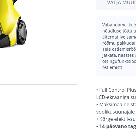
VÄLJA MÜÜ
Vabandame, kuid 
nõudluse tõttu a
alternatiive sa
rõõmu pakkuda!
Teie ostlemisrõ
jätkata, naastes
otsingufunktsioo
ostlemist!
• Full Control Pl
LCD-ekraaniga su
• Maksimaalne st
voolikusuunajale 
• Kõrge efektiiv
• 14-päevane ta